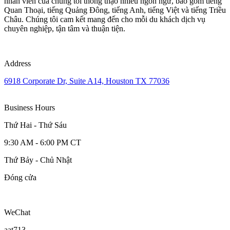
nhân viên của chúng tôi thông thạo nhiều ngôn ngữ, bao gồm tiếng
Quan Thoại, tiếng Quảng Đông, tiếng Anh, tiếng Việt và tiếng Triều
Châu. Chúng tôi cam kết mang đến cho mỗi du khách dịch vụ
chuyên nghiệp, tận tâm và thuận tiện.
Address
6918 Corporate Dr, Suite A14, Houston TX 77036
Business Hours
Thứ Hai - Thứ Sáu
9:30 AM - 6:00 PM CT
Thứ Bảy - Chủ Nhật
Đóng cửa
WeChat
aat713