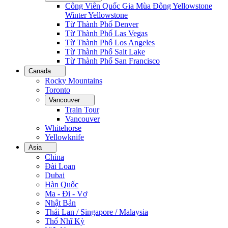
Công Viên Quốc Gia Mùa Đông Yellowstone
Winter Yellowstone
Từ Thành Phố Denver
Từ Thành Phố Las Vegas
Từ Thành Phố Los Angeles
Từ Thành Phố Salt Lake
Từ Thành Phố San Francisco
Canada
Rocky Mountains
Toronto
Vancouver
Train Tour
Vancouver
Whitehorse
Yellowknife
Asia
China
Đài Loan
Dubai
Hàn Quốc
Ma - Đi - Vơ
Nhật Bản
Thái Lan / Singapore / Malaysia
Thổ Nhĩ Kỳ