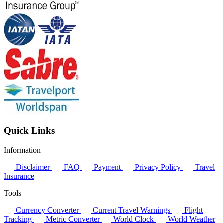
Quick Links
Information
Disclaimer
FAQ
Payment
Privacy Policy
Travel
Insurance
Tools
Currency Converter
Current Travel Warnings
Flight
Tracking
Metric Converter
World Clock
World Weather