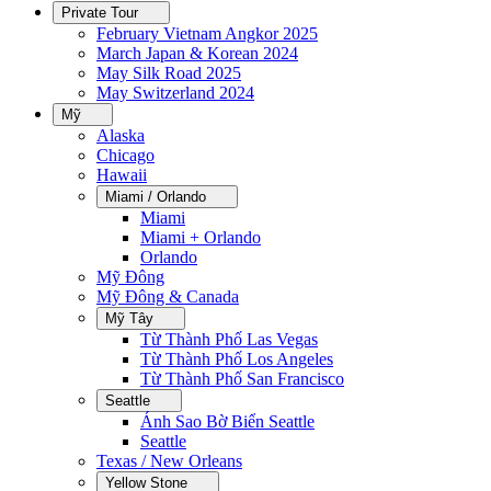
Private Tour
February Vietnam Angkor 2025
March Japan & Korean 2024
May Silk Road 2025
May Switzerland 2024
Mỹ
Alaska
Chicago
Hawaii
Miami / Orlando
Miami
Miami + Orlando
Orlando
Mỹ Đông
Mỹ Đông & Canada
Mỹ Tây
Từ Thành Phố Las Vegas
Từ Thành Phố Los Angeles
Từ Thành Phố San Francisco
Seattle
Ánh Sao Bờ Biển Seattle
Seattle
Texas / New Orleans
Yellow Stone