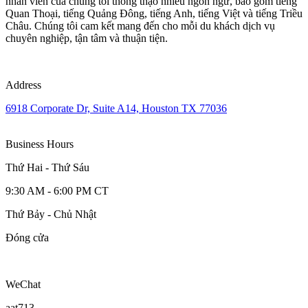
nhân viên của chúng tôi thông thạo nhiều ngôn ngữ, bao gồm tiếng
Quan Thoại, tiếng Quảng Đông, tiếng Anh, tiếng Việt và tiếng Triều
Châu. Chúng tôi cam kết mang đến cho mỗi du khách dịch vụ
chuyên nghiệp, tận tâm và thuận tiện.
Address
6918 Corporate Dr, Suite A14, Houston TX 77036
Business Hours
Thứ Hai - Thứ Sáu
9:30 AM - 6:00 PM CT
Thứ Bảy - Chủ Nhật
Đóng cửa
WeChat
aat713