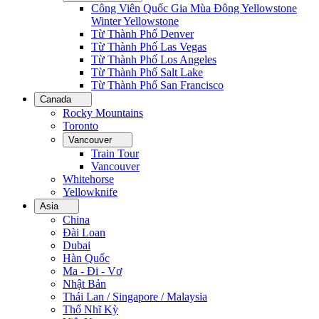
Công Viên Quốc Gia Mùa Đông Yellowstone
Winter Yellowstone
Từ Thành Phố Denver
Từ Thành Phố Las Vegas
Từ Thành Phố Los Angeles
Từ Thành Phố Salt Lake
Từ Thành Phố San Francisco
Canada
Rocky Mountains
Toronto
Vancouver
Train Tour
Vancouver
Whitehorse
Yellowknife
Asia
China
Đài Loan
Dubai
Hàn Quốc
Ma - Đi - Vơ
Nhật Bản
Thái Lan / Singapore / Malaysia
Thổ Nhĩ Kỳ