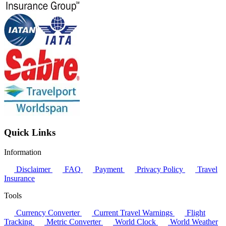
Quick Links
Information
Disclaimer
FAQ
Payment
Privacy Policy
Travel
Insurance
Tools
Currency Converter
Current Travel Warnings
Flight
Tracking
Metric Converter
World Clock
World Weather