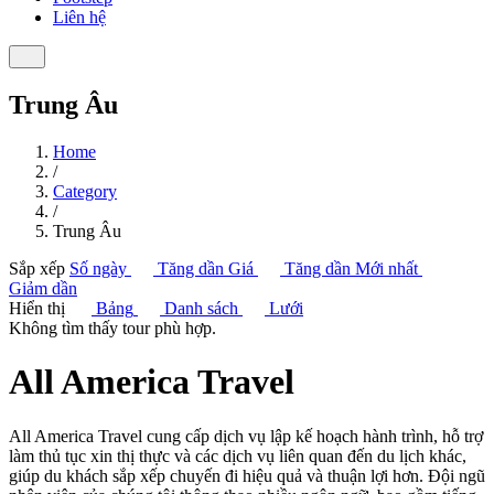
Liên hệ
Trung Âu
Home
/
Category
/
Trung Âu
Sắp xếp
Số ngày
Tăng dần
Giá
Tăng dần
Mới nhất
Giảm dần
Hiển thị
Bảng
Danh sách
Lưới
Không tìm thấy tour phù hợp.
All America Travel
All America Travel cung cấp dịch vụ lập kế hoạch hành trình, hỗ trợ
làm thủ tục xin thị thực và các dịch vụ liên quan đến du lịch khác,
giúp du khách sắp xếp chuyến đi hiệu quả và thuận lợi hơn. Đội ngũ