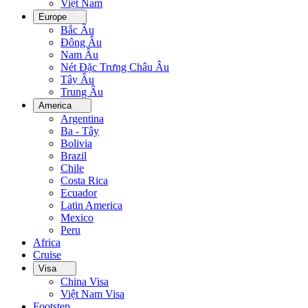
Việt Nam
Europe
Bắc Âu
Đông Âu
Nam Âu
Nét Đặc Trưng Châu Âu
Tây Âu
Trung Âu
America
Argentina
Ba - Tây
Bolivia
Brazil
Chile
Costa Rica
Ecuador
Latin America
Mexico
Peru
Africa
Cruise
Visa
China Visa
Việt Nam Visa
Footstep