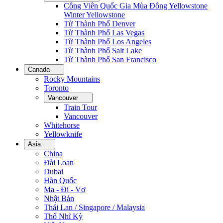
Công Viên Quốc Gia Mùa Đông Yellowstone
Winter Yellowstone
Từ Thành Phố Denver
Từ Thành Phố Las Vegas
Từ Thành Phố Los Angeles
Từ Thành Phố Salt Lake
Từ Thành Phố San Francisco
Canada
Rocky Mountains
Toronto
Vancouver
Train Tour
Vancouver
Whitehorse
Yellowknife
Asia
China
Đài Loan
Dubai
Hàn Quốc
Ma - Đi - Vơ
Nhật Bản
Thái Lan / Singapore / Malaysia
Thổ Nhĩ Kỳ