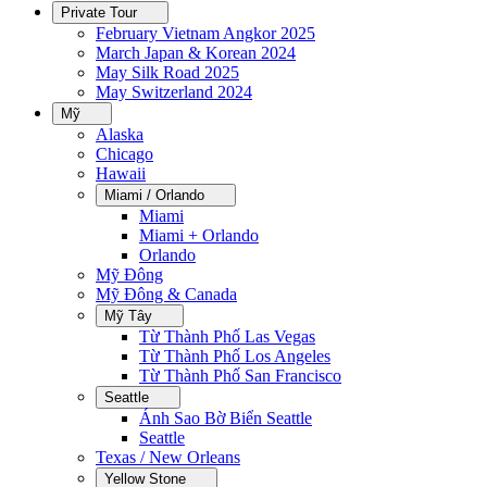
Private Tour
February Vietnam Angkor 2025
March Japan & Korean 2024
May Silk Road 2025
May Switzerland 2024
Mỹ
Alaska
Chicago
Hawaii
Miami / Orlando
Miami
Miami + Orlando
Orlando
Mỹ Đông
Mỹ Đông & Canada
Mỹ Tây
Từ Thành Phố Las Vegas
Từ Thành Phố Los Angeles
Từ Thành Phố San Francisco
Seattle
Ánh Sao Bờ Biển Seattle
Seattle
Texas / New Orleans
Yellow Stone