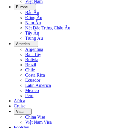
Việt Nam
Europe
Bắc Âu
Đông Âu
Nam Âu
Nét Đặc Trưng Châu Âu
Tây Âu
Trung Âu
America
Argentina
Ba - Tây
Bolivia
Brazil
Chile
Costa Rica
Ecuador
Latin America
Mexico
Peru
Africa
Cruise
Visa
China Visa
Việt Nam Visa
Footstep