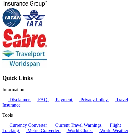
Quick Links
Information
Disclaimer
FAQ
Payment
Privacy Policy
Travel
Insurance
Tools
Currency Converter
Current Travel Warnings
Flight
Tracking
Metric Converter
World Clock
World Weather