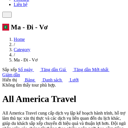
Liên hệ
Ma - Đi - Vơ
Home
/
Category
/
Ma - Đi - Vơ
Sắp xếp
Số ngày
Tăng dần
Giá
Tăng dần
Mới nhất
Giảm dần
Hiển thị
Bảng
Danh sách
Lưới
Không tìm thấy tour phù hợp.
All America Travel
All America Travel cung cấp dịch vụ lập kế hoạch hành trình, hỗ trợ
làm thủ tục xin thị thực và các dịch vụ liên quan đến du lịch khác,
giúp du khách sắp xếp chuyến đi hiệu quả và thuận lợi hơn. Đội ngũ