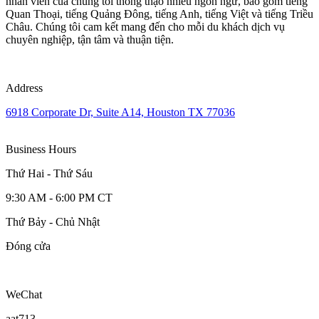
nhân viên của chúng tôi thông thạo nhiều ngôn ngữ, bao gồm tiếng
Quan Thoại, tiếng Quảng Đông, tiếng Anh, tiếng Việt và tiếng Triều
Châu. Chúng tôi cam kết mang đến cho mỗi du khách dịch vụ
chuyên nghiệp, tận tâm và thuận tiện.
Address
6918 Corporate Dr, Suite A14, Houston TX 77036
Business Hours
Thứ Hai - Thứ Sáu
9:30 AM - 6:00 PM CT
Thứ Bảy - Chủ Nhật
Đóng cửa
WeChat
aat713