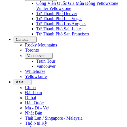
Công Viên Quốc Gia Mùa Đông Yellowstone
Winter Yellowstone
Từ Thành Phố Denver
Từ Thành Phố Las Vegas
Từ Thành Phố Los Angeles
Từ Thành Phố Salt Lake
Từ Thành Phố San Francisco
Canada
Rocky Mountains
Toronto
Vancouver
Train Tour
Vancouver
Whitehorse
Yellowknife
Asia
China
Đài Loan
Dubai
Hàn Quốc
Ma - Đi - Vơ
Nhật Bản
Thái Lan / Singapore / Malaysia
Thổ Nhĩ Kỳ