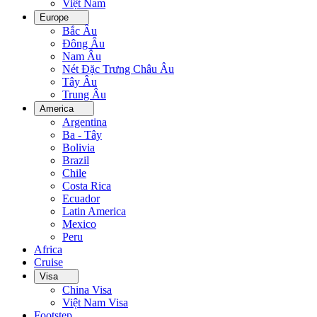
Việt Nam
Europe
Bắc Âu
Đông Âu
Nam Âu
Nét Đặc Trưng Châu Âu
Tây Âu
Trung Âu
America
Argentina
Ba - Tây
Bolivia
Brazil
Chile
Costa Rica
Ecuador
Latin America
Mexico
Peru
Africa
Cruise
Visa
China Visa
Việt Nam Visa
Footstep