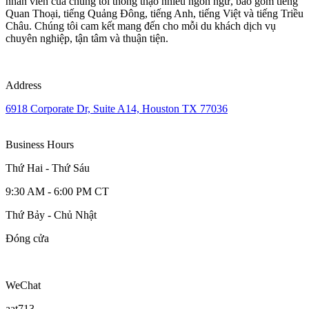
nhân viên của chúng tôi thông thạo nhiều ngôn ngữ, bao gồm tiếng
Quan Thoại, tiếng Quảng Đông, tiếng Anh, tiếng Việt và tiếng Triều
Châu. Chúng tôi cam kết mang đến cho mỗi du khách dịch vụ
chuyên nghiệp, tận tâm và thuận tiện.
Address
6918 Corporate Dr, Suite A14, Houston TX 77036
Business Hours
Thứ Hai - Thứ Sáu
9:30 AM - 6:00 PM CT
Thứ Bảy - Chủ Nhật
Đóng cửa
WeChat
aat713