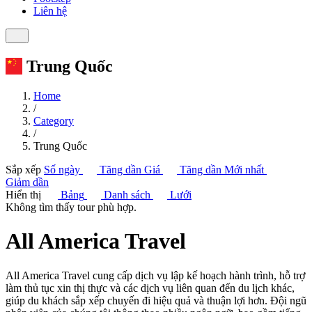
Liên hệ
Trung Quốc
Home
/
Category
/
Trung Quốc
Sắp xếp
Số ngày
Tăng dần
Giá
Tăng dần
Mới nhất
Giảm dần
Hiển thị
Bảng
Danh sách
Lưới
Không tìm thấy tour phù hợp.
All America Travel
All America Travel cung cấp dịch vụ lập kế hoạch hành trình, hỗ trợ
làm thủ tục xin thị thực và các dịch vụ liên quan đến du lịch khác,
giúp du khách sắp xếp chuyến đi hiệu quả và thuận lợi hơn. Đội ngũ