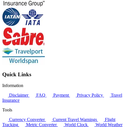
Quick Links
Information
Disclaimer
FAQ
Payment
Privacy Policy
Travel
Insurance
Tools
Currency Converter
Current Travel Warnings
Flight
Tracking
Metric Converter
World Clock
World Weather