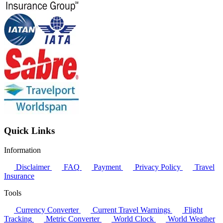
Quick Links
Information
Disclaimer
FAQ
Payment
Privacy Policy
Travel
Insurance
Tools
Currency Converter
Current Travel Warnings
Flight
Tracking
Metric Converter
World Clock
World Weather