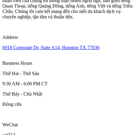
nhân viên của chúng tôi thông thạo nhiều ngôn ngữ, bao gồm tiếng
Quan Thoại, tiếng Quảng Đông, tiếng Anh, tiếng Việt và tiếng Triều
Châu. Chúng tôi cam kết mang đến cho mỗi du khách dịch vụ
chuyên nghiệp, tận tâm và thuận tiện.
Address
6918 Corporate Dr, Suite A14, Houston TX 77036
Business Hours
Thứ Hai - Thứ Sáu
9:30 AM - 6:00 PM CT
Thứ Bảy - Chủ Nhật
Đóng cửa
WeChat
aat713