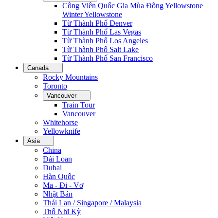
Công Viên Quốc Gia Mùa Đông Yellowstone
Winter Yellowstone
Từ Thành Phố Denver
Từ Thành Phố Las Vegas
Từ Thành Phố Los Angeles
Từ Thành Phố Salt Lake
Từ Thành Phố San Francisco
Canada
Rocky Mountains
Toronto
Vancouver
Train Tour
Vancouver
Whitehorse
Yellowknife
Asia
China
Đài Loan
Dubai
Hàn Quốc
Ma - Đi - Vơ
Nhật Bản
Thái Lan / Singapore / Malaysia
Thổ Nhĩ Kỳ