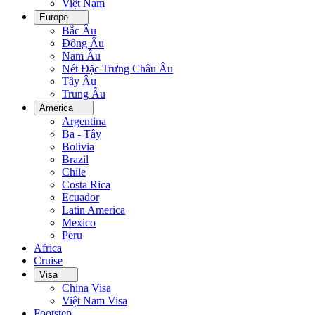
Việt Nam
Europe
Bắc Âu
Đông Âu
Nam Âu
Nét Đặc Trưng Châu Âu
Tây Âu
Trung Âu
America
Argentina
Ba - Tây
Bolivia
Brazil
Chile
Costa Rica
Ecuador
Latin America
Mexico
Peru
Africa
Cruise
Visa
China Visa
Việt Nam Visa
Footstep