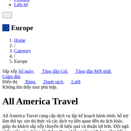
Liên hệ
Europe
Home
/
Category
/
Europe
Sắp xếp
Số ngày
Tăng dần
Giá
Tăng dần
Mới nhất
Giảm dần
Hiển thị
Bảng
Danh sách
Lưới
Không tìm thấy tour phù hợp.
All America Travel
All America Travel cung cấp dịch vụ lập kế hoạch hành trình, hỗ trợ
làm thủ tục xin thị thực và các dịch vụ liên quan đến du lịch khác,
giúp du khách sắp xếp chuyến đi hiệu quả và thuận lợi hơn. Đội ngũ