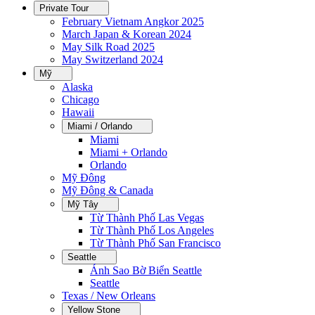
Private Tour
February Vietnam Angkor 2025
March Japan & Korean 2024
May Silk Road 2025
May Switzerland 2024
Mỹ
Alaska
Chicago
Hawaii
Miami / Orlando
Miami
Miami + Orlando
Orlando
Mỹ Đông
Mỹ Đông & Canada
Mỹ Tây
Từ Thành Phố Las Vegas
Từ Thành Phố Los Angeles
Từ Thành Phố San Francisco
Seattle
Ánh Sao Bờ Biển Seattle
Seattle
Texas / New Orleans
Yellow Stone