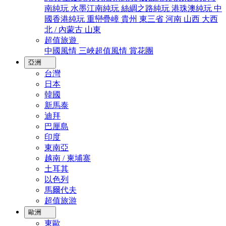
南純玩
水墨江南純玩
絲綢之路純玩
港珠澳純玩
中
國香港純玩
重巒疊嶂
貴州
東三省
河南
山西
大西
北 / 內蒙古
山東
超值旅遊
中國風情
三峽超值風情
賞花團
亞洲
台灣
日本
韓國
新馬泰
迪拜
巴厘島
印度
東南亞
越南 / 柬埔寨
土耳其
以色列
馬爾代夫
超值旅游
歐洲
東歐