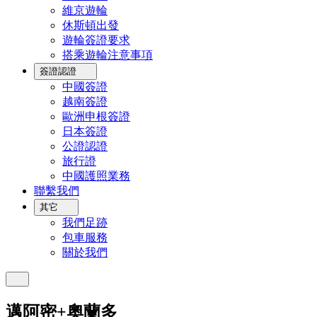
維京遊輪
休斯頓出發
遊輪簽證要求
搭乘遊輪注意事項
簽證認證
中國簽證
越南簽證
歐洲申根簽證
日本簽證
公證認證
旅行證
中國護照業務
聯繫我們
其它
我們足跡
包車服務
關於我們
邁阿密+奧蘭多