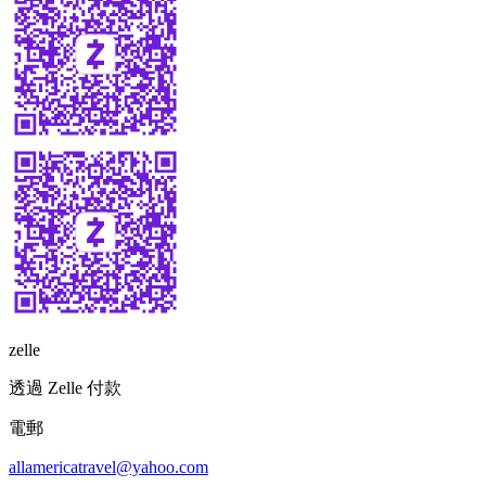
zelle
透過 Zelle 付款
電郵
allamericatravel@yahoo.com