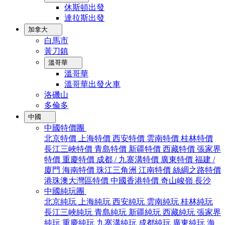
休斯頓出發
達拉斯出發
加拿大
白馬市
黃刀鎮
溫哥華
溫哥華
溫哥華出發火車
洛磯山
多倫多
中國
中國特價團
北京特價
上海特價
西安特價
雲南特價
桂林特價
長江三峽特價
青島特價
新疆特價
西藏特價
張家界
特價
重慶特價
成都 / 九寨溝特價
廣東特價
福建 /
廈門
海南特價
珠江三角洲
江南特價
絲綢之路特價
港珠澳大灣區特價
中國香港特價
奇山峻嶺
長沙
中國純玩團
北京純玩
上海純玩
西安純玩
雲南純玩
桂林純玩
長江三峽純玩
青島純玩
新疆純玩
西藏純玩
張家界
純玩
重慶純玩
九寨溝純玩
成都純玩
廣東純玩
海