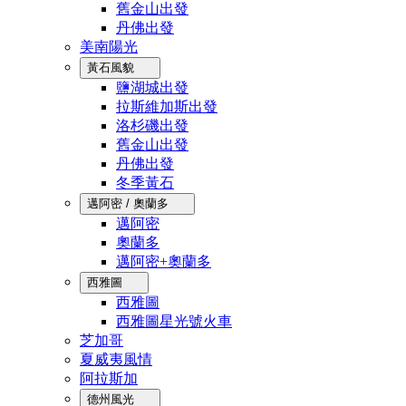
舊金山出發
丹佛出發
美南陽光
黃石風貌
鹽湖城出發
拉斯維加斯出發
洛杉磯出發
舊金山出發
丹佛出發
冬季黃石
邁阿密 / 奧蘭多
邁阿密
奧蘭多
邁阿密+奧蘭多
西雅圖
西雅圖
西雅圖星光號火車
芝加哥
夏威夷風情
阿拉斯加
德州風光