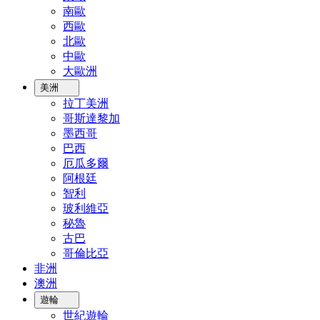
南歐
西歐
北歐
中歐
大歐洲
美洲
拉丁美洲
哥斯達黎加
墨西哥
巴西
厄瓜多爾
阿根廷
智利
玻利維亞
秘魯
古巴
哥倫比亞
非洲
澳洲
遊輪
世紀遊輪