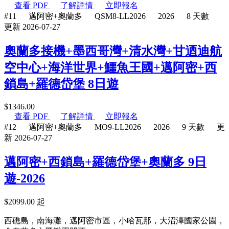
查看 PDF
了解詳情
立即報名
#11
邁阿密+奧蘭多
QSM8-LL2026
2026
8 天數
更新 2026-07-27
奧蘭多接機+墨西哥灣+清水灣+甘迺迪航
空中心+海洋世界+鱷魚王國+邁阿密+西
鎖島+羅德岱堡 8日遊
$
1346.00
查看 PDF
了解詳情
立即報名
#12
邁阿密+奧蘭多
MO9-LL2026
2026
9 天數
更
新 2026-07-27
邁阿密+西鎖島+羅德岱堡+奧蘭多 9日
遊-2026
$
2099.00
起
西礁島，南海灘，邁阿密市區，小哈瓦那，大沼澤國家公園，