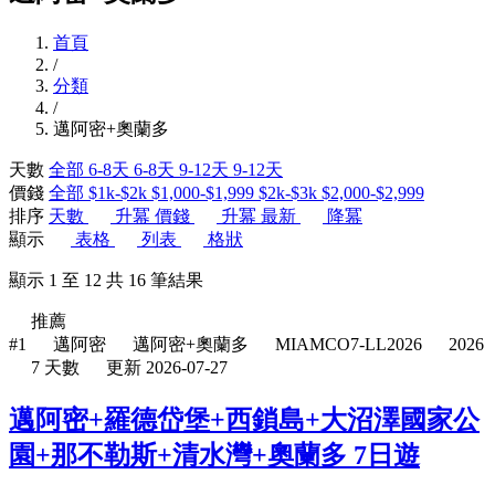
首頁
/
分類
/
邁阿密+奧蘭多
天數
全部
6-8天
6-8天
9-12天
9-12天
價錢
全部
$1k-$2k
$1,000-$1,999
$2k-$3k
$2,000-$2,999
排序
天數
升冪
價錢
升冪
最新
降冪
顯示
表格
列表
格狀
顯示
1
至
12
共
16
筆結果
推薦
#1
邁阿密
邁阿密+奧蘭多
MIAMCO7-LL2026
2026
7 天數
更新 2026-07-27
邁阿密+羅德岱堡+西鎖島+大沼澤國家公
園+那不勒斯+清水灣+奧蘭多 7日遊