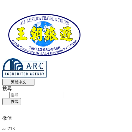
繁體中文
搜尋
搜尋
微信
aat713