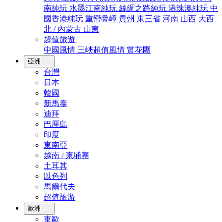
南純玩
水墨江南純玩
絲綢之路純玩
港珠澳純玩
中
國香港純玩
重巒疊嶂
貴州
東三省
河南
山西
大西
北 / 內蒙古
山東
超值旅遊
中國風情
三峽超值風情
賞花團
亞洲
台灣
日本
韓國
新馬泰
迪拜
巴厘島
印度
東南亞
越南 / 柬埔寨
土耳其
以色列
馬爾代夫
超值旅游
歐洲
東歐