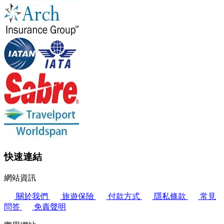
快速連結
網站資訊
關於我們
旅遊保險
付款方式
隱私條款
常見
問答
免責聲明