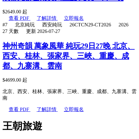
$
2649.00
起
查看 PDF
了解詳情
立即報名
#7
北京純玩
西安純玩
26CTCN29-CT2026
2026
27 天數
更新 2026-07-27
神州奇韻 萬象風華 純玩29日27晚 北京、
西安、桂林、張家界、三峽、重慶、成
都、九寨溝、雲南
$
4699.00
起
北京、西安、桂林、張家界、三峽、重慶、成都、九寨溝、雲
南
查看 PDF
了解詳情
立即報名
王朝旅遊