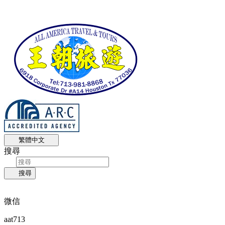
繁體中文
搜尋
搜尋
微信
aat713