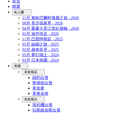
首頁
精選
私人團
11月 東歐巴爾幹瑰麗之旅 - 2026
09月 長沙張家界 - 2026
04月 重慶大長江世紀遊輪 - 2026
01月 迪拜埃及 - 2026
11月 巴西阿根廷 - 2025
05月 絲綢之路 - 2025
02月 越南吳哥 - 2025
05月 夢幻瑞士 - 2024
03月 日本韓國 - 2024
美國
美東風采
紐約出發
華盛頓出發
美加東
美東名校
美西風光
洛杉磯出發
拉斯維加斯出發