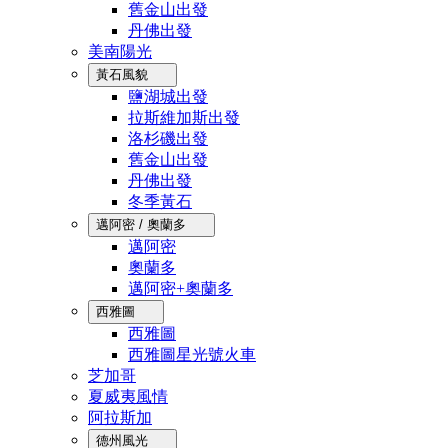
舊金山出發
丹佛出發
美南陽光
黃石風貌
鹽湖城出發
拉斯維加斯出發
洛杉磯出發
舊金山出發
丹佛出發
冬季黃石
邁阿密 / 奧蘭多
邁阿密
奧蘭多
邁阿密+奧蘭多
西雅圖
西雅圖
西雅圖星光號火車
芝加哥
夏威夷風情
阿拉斯加
德州風光