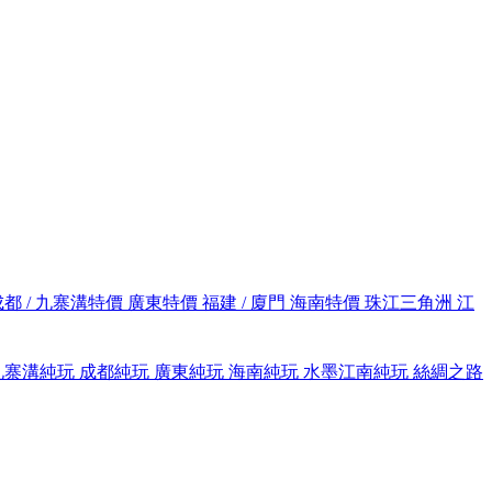
成都 / 九寨溝特價
廣東特價
福建 / 廈門
海南特價
珠江三角洲
江
九寨溝純玩
成都純玩
廣東純玩
海南純玩
水墨江南純玩
絲綢之路