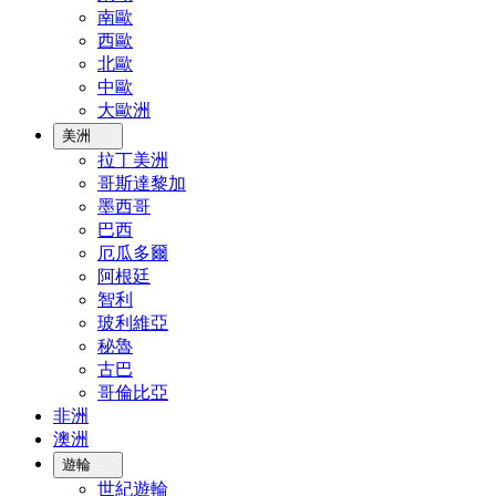
南歐
西歐
北歐
中歐
大歐洲
美洲
拉丁美洲
哥斯達黎加
墨西哥
巴西
厄瓜多爾
阿根廷
智利
玻利維亞
秘魯
古巴
哥倫比亞
非洲
澳洲
遊輪
世紀遊輪