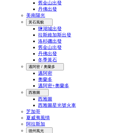
舊金山出發
丹佛出發
美南陽光
黃石風貌
鹽湖城出發
拉斯維加斯出發
洛杉磯出發
舊金山出發
丹佛出發
冬季黃石
邁阿密 / 奧蘭多
邁阿密
奧蘭多
邁阿密+奧蘭多
西雅圖
西雅圖
西雅圖星光號火車
芝加哥
夏威夷風情
阿拉斯加
德州風光