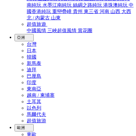
南純玩
水墨江南純玩
絲綢之路純玩
港珠澳純玩
中
國香港純玩
重巒疊嶂
貴州
東三省
河南
山西
大西
北 / 內蒙古
山東
超值旅遊
中國風情
三峽超值風情
賞花團
亞洲
台灣
日本
韓國
新馬泰
迪拜
巴厘島
印度
東南亞
越南 / 柬埔寨
土耳其
以色列
馬爾代夫
超值旅游
歐洲
東歐