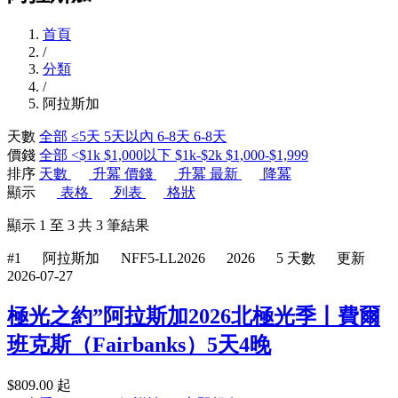
首頁
/
分類
/
阿拉斯加
天數
全部
≤5天
5天以內
6-8天
6-8天
價錢
全部
<$1k
$1,000以下
$1k-$2k
$1,000-$1,999
排序
天數
升冪
價錢
升冪
最新
降冪
顯示
表格
列表
格狀
顯示
1
至
3
共
3
筆結果
#1
阿拉斯加
NFF5-LL2026
2026
5 天數
更新
2026-07-27
極光之約”阿拉斯加2026北極光季丨費爾
班克斯（Fairbanks）5天4晚
$
809.00
起