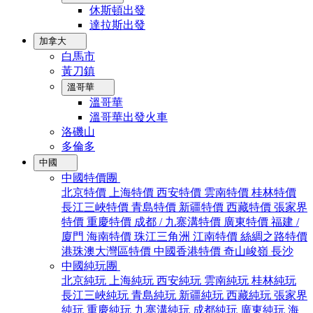
休斯頓出發
達拉斯出發
加拿大
白馬市
黃刀鎮
溫哥華
溫哥華
溫哥華出發火車
洛磯山
多倫多
中國
中國特價團
北京特價
上海特價
西安特價
雲南特價
桂林特價
長江三峽特價
青島特價
新疆特價
西藏特價
張家界
特價
重慶特價
成都 / 九寨溝特價
廣東特價
福建 /
廈門
海南特價
珠江三角洲
江南特價
絲綢之路特價
港珠澳大灣區特價
中國香港特價
奇山峻嶺
長沙
中國純玩團
北京純玩
上海純玩
西安純玩
雲南純玩
桂林純玩
長江三峽純玩
青島純玩
新疆純玩
西藏純玩
張家界
純玩
重慶純玩
九寨溝純玩
成都純玩
廣東純玩
海