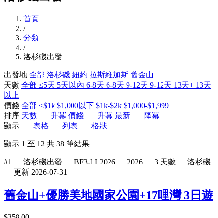
首頁
/
分類
/
洛杉磯出發
出發地
全部
洛杉磯
紐約
拉斯維加斯
舊金山
天數
全部
≤5天
5天以內
6-8天
6-8天
9-12天
9-12天
13天+
13天
以上
價錢
全部
<$1k
$1,000以下
$1k-$2k
$1,000-$1,999
排序
天數
升冪
價錢
升冪
最新
降冪
顯示
表格
列表
格狀
顯示
1
至
12
共
38
筆結果
#1
洛杉磯出發
BF3-LL2026
2026
3 天數
洛杉磯
更新 2026-07-31
舊金山+優勝美地國家公園+17哩灣 3日遊
$
358.00