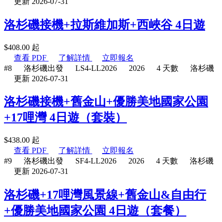
更新 2026-07-31
洛杉磯接機+拉斯維加斯+西峽谷 4日遊
$
408.00
起
查看 PDF
了解詳情
立即報名
#8
洛杉磯出發
LS4-LL2026
2026
4 天數
洛杉磯
更新 2026-07-31
洛杉磯接機+舊金山+優勝美地國家公園
+17哩灣 4日遊（套裝）
$
438.00
起
查看 PDF
了解詳情
立即報名
#9
洛杉磯出發
SF4-LL2026
2026
4 天數
洛杉磯
更新 2026-07-31
洛杉磯+17哩灣風景線+舊金山&自由行
+優勝美地國家公園 4日遊（套餐）