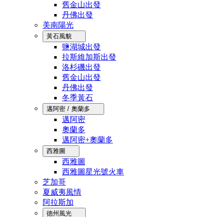
舊金山出發
丹佛出發
美南陽光
黃石風貌
鹽湖城出發
拉斯維加斯出發
洛杉磯出發
舊金山出發
丹佛出發
冬季黃石
邁阿密 / 奧蘭多
邁阿密
奧蘭多
邁阿密+奧蘭多
西雅圖
西雅圖
西雅圖星光號火車
芝加哥
夏威夷風情
阿拉斯加
德州風光