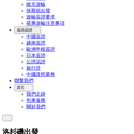
維京遊輪
休斯頓出發
遊輪簽證要求
搭乘遊輪注意事項
簽證認證
中國簽證
越南簽證
歐洲申根簽證
日本簽證
公證認證
旅行證
中國護照業務
聯繫我們
其它
我們足跡
包車服務
關於我們
洛杉磯出發