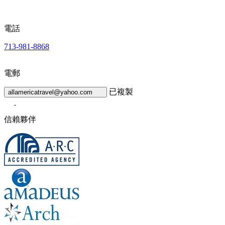
電話
713-981-8868
電郵
已複製
allamericatravel@yahoo.com
信賴夥伴