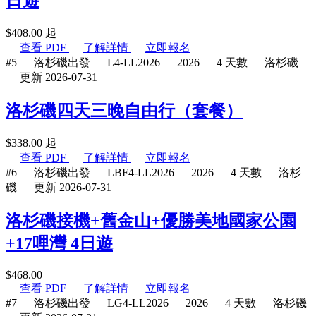
日遊
$
408.00
起
查看 PDF
了解詳情
立即報名
#5
洛杉磯出發
L4-LL2026
2026
4 天數
洛杉磯
更新 2026-07-31
洛杉磯四天三晚自由行（套餐）
$
338.00
起
查看 PDF
了解詳情
立即報名
#6
洛杉磯出發
LBF4-LL2026
2026
4 天數
洛杉
磯
更新 2026-07-31
洛杉磯接機+舊金山+優勝美地國家公園
+17哩灣 4日遊
$
468.00
查看 PDF
了解詳情
立即報名
#7
洛杉磯出發
LG4-LL2026
2026
4 天數
洛杉磯