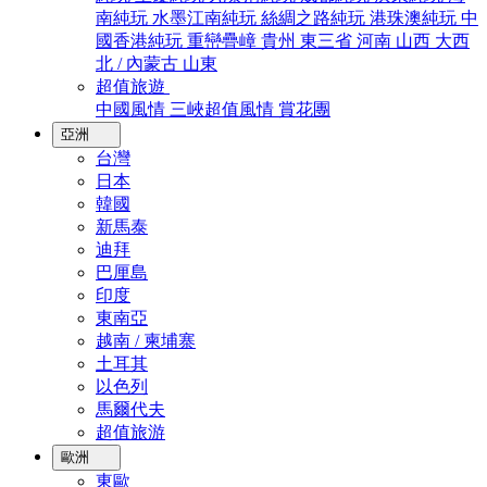
南純玩
水墨江南純玩
絲綢之路純玩
港珠澳純玩
中
國香港純玩
重巒疊嶂
貴州
東三省
河南
山西
大西
北 / 內蒙古
山東
超值旅遊
中國風情
三峽超值風情
賞花團
亞洲
台灣
日本
韓國
新馬泰
迪拜
巴厘島
印度
東南亞
越南 / 柬埔寨
土耳其
以色列
馬爾代夫
超值旅游
歐洲
東歐