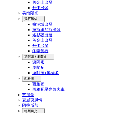
舊金山出發
丹佛出發
美南陽光
黃石風貌
鹽湖城出發
拉斯維加斯出發
洛杉磯出發
舊金山出發
丹佛出發
冬季黃石
邁阿密 / 奧蘭多
邁阿密
奧蘭多
邁阿密+奧蘭多
西雅圖
西雅圖
西雅圖星光號火車
芝加哥
夏威夷風情
阿拉斯加
德州風光