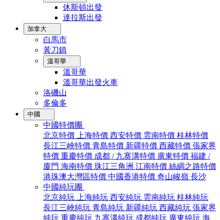
休斯頓出發
達拉斯出發
加拿大
白馬市
黃刀鎮
溫哥華
溫哥華
溫哥華出發火車
洛磯山
多倫多
中國
中國特價團
北京特價
上海特價
西安特價
雲南特價
桂林特價
長江三峽特價
青島特價
新疆特價
西藏特價
張家界
特價
重慶特價
成都 / 九寨溝特價
廣東特價
福建 /
廈門
海南特價
珠江三角洲
江南特價
絲綢之路特價
港珠澳大灣區特價
中國香港特價
奇山峻嶺
長沙
中國純玩團
北京純玩
上海純玩
西安純玩
雲南純玩
桂林純玩
長江三峽純玩
青島純玩
新疆純玩
西藏純玩
張家界
純玩
重慶純玩
九寨溝純玩
成都純玩
廣東純玩
海