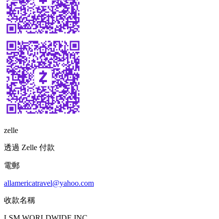
zelle
透過 Zelle 付款
電郵
allamericatravel@yahoo.com
收款名稱
LSM WORLDWIDE INC.