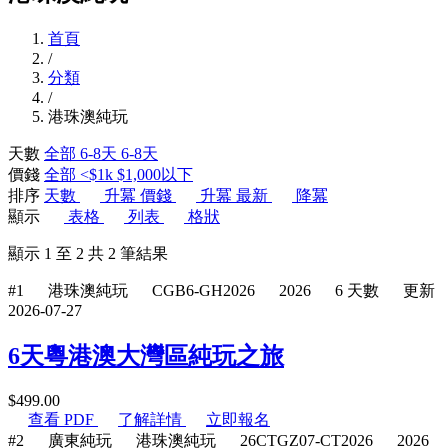
首頁
/
分類
/
港珠澳純玩
天數
全部
6-8天
6-8天
價錢
全部
<$1k
$1,000以下
排序
天數
升冪
價錢
升冪
最新
降冪
顯示
表格
列表
格狀
顯示
1
至
2
共
2
筆結果
#1
港珠澳純玩
CGB6-GH2026
2026
6 天數
更新
2026-07-27
6天粵港澳大灣區純玩之旅
$
499.00
查看 PDF
了解詳情
立即報名
#2
廣東純玩
港珠澳純玩
26CTGZ07-CT2026
2026