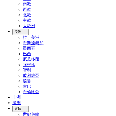
南歐
西歐
北歐
中歐
大歐洲
美洲
拉丁美洲
哥斯達黎加
墨西哥
巴西
厄瓜多爾
阿根廷
智利
玻利維亞
秘魯
古巴
哥倫比亞
非洲
澳洲
遊輪
世紀遊輪