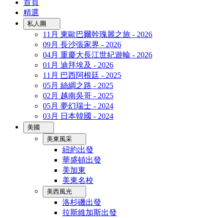
首頁
精選
私人團
11月 東歐巴爾幹瑰麗之旅 - 2026
09月 長沙張家界 - 2026
04月 重慶大長江世紀遊輪 - 2026
01月 迪拜埃及 - 2026
11月 巴西阿根廷 - 2025
05月 絲綢之路 - 2025
02月 越南吳哥 - 2025
05月 夢幻瑞士 - 2024
03月 日本韓國 - 2024
美國
美東風采
紐約出發
華盛頓出發
美加東
美東名校
美西風光
洛杉磯出發
拉斯維加斯出發