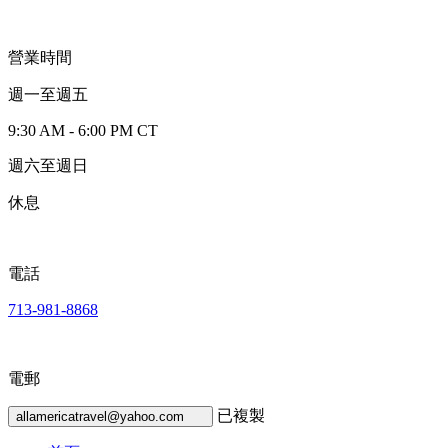
營業時間
週一至週五
9:30 AM - 6:00 PM CT
週六至週日
休息
電話
713-981-8868
電郵
已複製
allamericatravel@yahoo.com