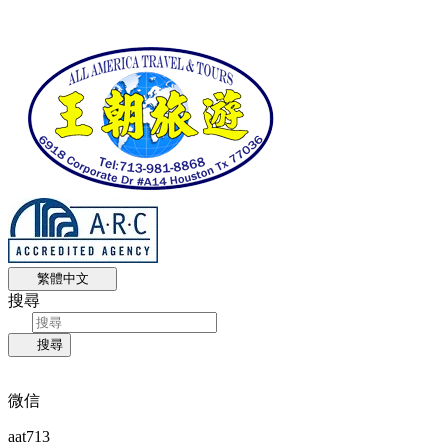
繁體中文
搜尋
搜尋
微信
aat713