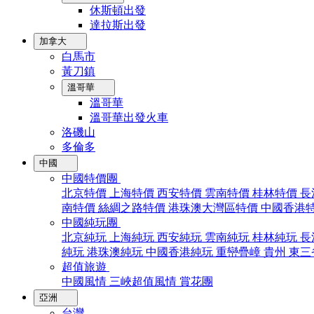
休斯頓出發
達拉斯出發
加拿大
白馬市
黃刀鎮
溫哥華
溫哥華
溫哥華出發火車
洛磯山
多倫多
中國
中國特價團
北京特價
上海特價
西安特價
雲南特價
桂林特價
長
南特價
絲綢之路特價
港珠澳大灣區特價
中國香港
中國純玩團
北京純玩
上海純玩
西安純玩
雲南純玩
桂林純玩
長
純玩
港珠澳純玩
中國香港純玩
重巒疊嶂
貴州
東三
超值旅遊
中國風情
三峽超值風情
賞花團
亞洲
台灣