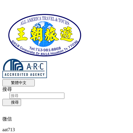
繁體中文
搜尋
搜尋
微信
aat713