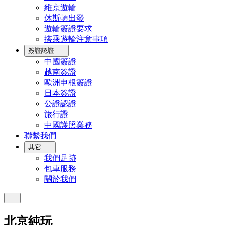
維京遊輪
休斯頓出發
遊輪簽證要求
搭乘遊輪注意事項
簽證認證
中國簽證
越南簽證
歐洲申根簽證
日本簽證
公證認證
旅行證
中國護照業務
聯繫我們
其它
我們足跡
包車服務
關於我們
北京純玩