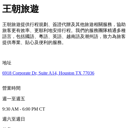
王朝旅遊
王朝旅遊提供行程規劃、簽證代辦及其他旅遊相關服務，協助
旅客更有效率、更順利地安排行程。我們的服務團隊精通多種
語言，包括國語、粵語、英語、越南語及潮州語，致力為旅客
提供專業、貼心及便利的服務。
地址
6918 Corporate Dr, Suite A14, Houston TX 77036
營業時間
週一至週五
9:30 AM - 6:00 PM CT
週六至週日