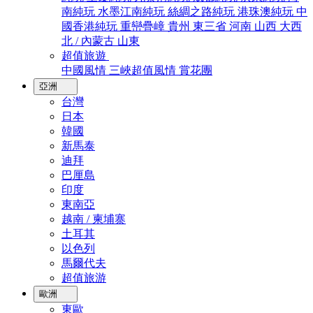
南純玩
水墨江南純玩
絲綢之路純玩
港珠澳純玩
中
國香港純玩
重巒疊嶂
貴州
東三省
河南
山西
大西
北 / 內蒙古
山東
超值旅遊
中國風情
三峽超值風情
賞花團
亞洲
台灣
日本
韓國
新馬泰
迪拜
巴厘島
印度
東南亞
越南 / 柬埔寨
土耳其
以色列
馬爾代夫
超值旅游
歐洲
東歐