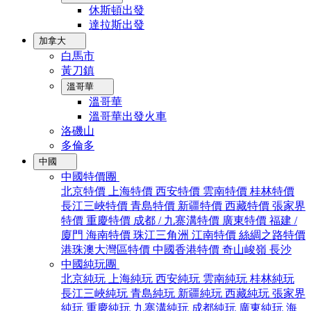
休斯頓出發
達拉斯出發
加拿大
白馬市
黃刀鎮
溫哥華
溫哥華
溫哥華出發火車
洛磯山
多倫多
中國
中國特價團
北京特價
上海特價
西安特價
雲南特價
桂林特價
長江三峽特價
青島特價
新疆特價
西藏特價
張家界
特價
重慶特價
成都 / 九寨溝特價
廣東特價
福建 /
廈門
海南特價
珠江三角洲
江南特價
絲綢之路特價
港珠澳大灣區特價
中國香港特價
奇山峻嶺
長沙
中國純玩團
北京純玩
上海純玩
西安純玩
雲南純玩
桂林純玩
長江三峽純玩
青島純玩
新疆純玩
西藏純玩
張家界
純玩
重慶純玩
九寨溝純玩
成都純玩
廣東純玩
海