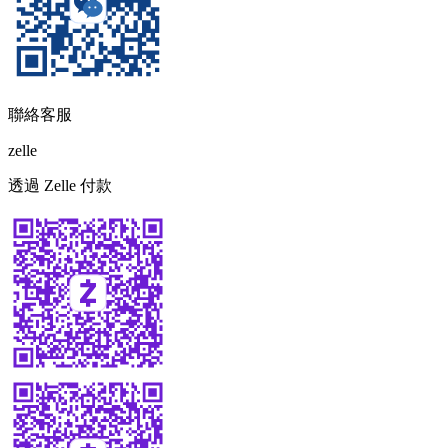
聯絡客服
zelle
透過 Zelle 付款