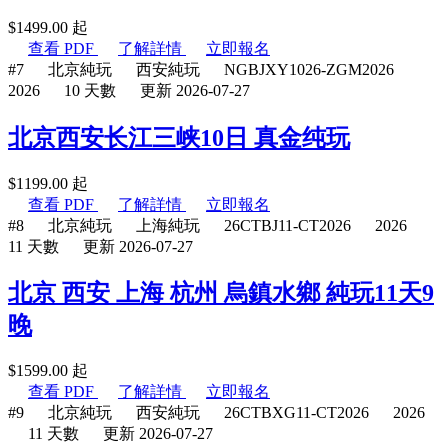
$
1499.00
起
查看 PDF
了解詳情
立即報名
#7
北京純玩
西安純玩
NGBJXY1026-ZGM2026
2026
10 天數
更新 2026-07-27
北京西安长江三峡10日 真金纯玩
$
1199.00
起
查看 PDF
了解詳情
立即報名
#8
北京純玩
上海純玩
26CTBJ11-CT2026
2026
11 天數
更新 2026-07-27
北京 西安 上海 杭州 烏鎮水鄉 純玩11天9
晚
$
1599.00
起
查看 PDF
了解詳情
立即報名
#9
北京純玩
西安純玩
26CTBXG11-CT2026
2026
11 天數
更新 2026-07-27