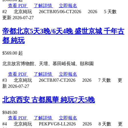
查看 PDF
了解詳情
立即報名
#2
北京純玩
26CTBJ05/06-CT2026
2026
5 天數
更新 2026-07-27
帝都北京5天3晚/6天4晚 盛世京城 千年古
都 純玩
$
569.00
起
北京故宮博物館、天壇、慕田峪長城、頤和園
查看 PDF
了解詳情
立即報名
#3
北京純玩
26CTBJ07-CT2026
2026
7 天數
更
新 2026-07-27
北京西安 古都風華 純玩7天5晚
$
949.00
查看 PDF
了解詳情
立即報名
#4
北京純玩
PEKPVG8-LL2026
2026
8 天數
更