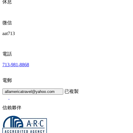
休息
微信
aat713
電話
713-981-8868
電郵
已複製
allamericatravel@yahoo.com
信賴夥伴