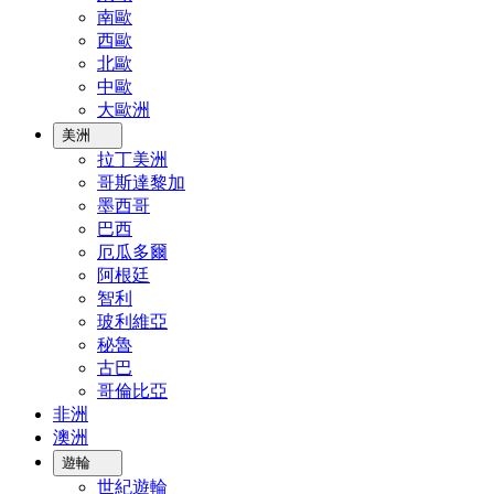
南歐
西歐
北歐
中歐
大歐洲
美洲
拉丁美洲
哥斯達黎加
墨西哥
巴西
厄瓜多爾
阿根廷
智利
玻利維亞
秘魯
古巴
哥倫比亞
非洲
澳洲
遊輪
世紀遊輪