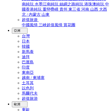
南純玩
水墨江南純玩
絲綢之路純玩
港珠澳純玩
中
國香港純玩
重巒疊嶂
貴州
東三省
河南
山西
大西
北 / 內蒙古
山東
超值旅遊
中國風情
三峽超值風情
賞花團
亞洲
台灣
日本
韓國
新馬泰
迪拜
巴厘島
印度
東南亞
越南 / 柬埔寨
土耳其
以色列
馬爾代夫
超值旅游
歐洲
東歐