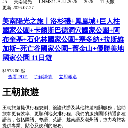
#5
美南陽光
LNMS11-A-LL2026
2026
11 天數
更新 2026-07-27
美南陽光之旅丨洛杉磯+鳳凰城+巨人柱
國家公園+卡爾斯巴德洞穴國家公園+阿
布奎基+石化林國家公園+塞多納+拉斯維
加斯+死亡谷國家公園+舊金山+優勝美地
國家公園 11日遊
$
1578.00
起
查看 PDF
了解詳情
立即報名
王朝旅遊
王朝旅遊提供行程規劃、簽證代辦及其他旅遊相關服務，協助
旅客更有效率、更順利地安排行程。我們的服務團隊精通多種
語言，包括國語、粵語、英語、越南語及潮州語，致力為旅客
提供專業、貼心及便利的服務。