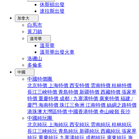
休斯頓出發
達拉斯出發
加拿大
白馬市
黃刀鎮
溫哥華
溫哥華
溫哥華出發火車
洛磯山
多倫多
中國
中國特價團
北京特價
上海特價
西安特價
雲南特價
桂林特價
長江三峽特價
青島特價
新疆特價
西藏特價
張家界
特價
重慶特價
成都 / 九寨溝特價
廣東特價
福建 /
廈門
海南特價
珠江三角洲
江南特價
絲綢之路特價
港珠澳大灣區特價
中國香港特價
奇山峻嶺
長沙
中國純玩團
北京純玩
上海純玩
西安純玩
雲南純玩
桂林純玩
長江三峽純玩
青島純玩
新疆純玩
西藏純玩
張家界
純玩
重慶純玩
九寨溝純玩
成都純玩
廣東純玩
海