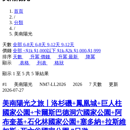
首頁
/
分類
/
美南陽光
天數
全部
6-8天
6-8天
9-12天
9-12天
價錢
全部
<$1k
$1,000以下
$1k-$2k
$1,000-$1,999
排序
天數
升冪
價錢
升冪
最新
降冪
顯示
表格
列表
格狀
顯示
1
至
5
共
5
筆結果
#1
美南陽光
NM7-LL2026
2026
7 天數
更新
2026-07-27
美南陽光之旅丨洛杉磯+鳳凰城+巨人柱
國家公園+卡爾斯巴德洞穴國家公園+阿
布奎基+石化林國家公園+塞多納+拉斯維