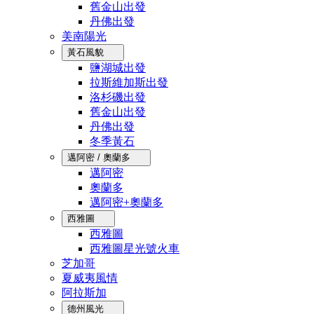
舊金山出發
丹佛出發
美南陽光
黃石風貌
鹽湖城出發
拉斯維加斯出發
洛杉磯出發
舊金山出發
丹佛出發
冬季黃石
邁阿密 / 奧蘭多
邁阿密
奧蘭多
邁阿密+奧蘭多
西雅圖
西雅圖
西雅圖星光號火車
芝加哥
夏威夷風情
阿拉斯加
德州風光