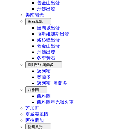
舊金山出發
丹佛出發
美南陽光
黃石風貌
鹽湖城出發
拉斯維加斯出發
洛杉磯出發
舊金山出發
丹佛出發
冬季黃石
邁阿密 / 奧蘭多
邁阿密
奧蘭多
邁阿密+奧蘭多
西雅圖
西雅圖
西雅圖星光號火車
芝加哥
夏威夷風情
阿拉斯加
德州風光