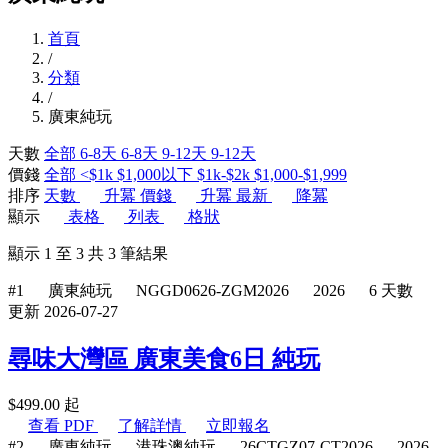
首頁
/
分類
/
廣東純玩
天數
全部
6-8天
6-8天
9-12天
9-12天
價錢
全部
<$1k
$1,000以下
$1k-$2k
$1,000-$1,999
排序
天數
升冪
價錢
升冪
最新
降冪
顯示
表格
列表
格狀
顯示
1
至
3
共
3
筆結果
#1
廣東純玩
NGGD0626-ZGM2026
2026
6 天數
更新 2026-07-27
尋味大灣區 廣東美食6日 純玩
$
499.00
起
查看 PDF
了解詳情
立即報名
#2
廣東純玩
港珠澳純玩
26CTGZ07-CT2026
2026