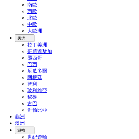
南歐
西歐
北歐
中歐
大歐洲
美洲
拉丁美洲
哥斯達黎加
墨西哥
巴西
厄瓜多爾
阿根廷
智利
玻利維亞
秘魯
古巴
哥倫比亞
非洲
澳洲
遊輪
世紀遊輪