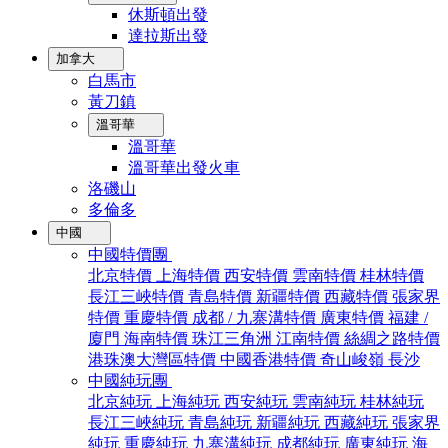
休斯頓出發
達拉斯出發
加拿大
白馬市
黃刀鎮
溫哥華
溫哥華
溫哥華出發火車
洛磯山
多倫多
中國
中國特價團
北京特價
上海特價
西安特價
雲南特價
桂林特價
長江三峽特價
青島特價
新疆特價
西藏特價
張家界
特價
重慶特價
成都 / 九寨溝特價
廣東特價
福建 /
廈門
海南特價
珠江三角洲
江南特價
絲綢之路特價
港珠澳大灣區特價
中國香港特價
奇山峻嶺
長沙
中國純玩團
北京純玩
上海純玩
西安純玩
雲南純玩
桂林純玩
長江三峽純玩
青島純玩
新疆純玩
西藏純玩
張家界
純玩
重慶純玩
九寨溝純玩
成都純玩
廣東純玩
海