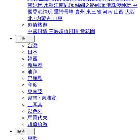
南純玩
水墨江南純玩
絲綢之路純玩
港珠澳純玩
中
國香港純玩
重巒疊嶂
貴州
東三省
河南
山西
大西
北 / 內蒙古
山東
超值旅遊
中國風情
三峽超值風情
賞花團
亞洲
台灣
日本
韓國
新馬泰
迪拜
巴厘島
印度
東南亞
越南 / 柬埔寨
土耳其
以色列
馬爾代夫
超值旅游
歐洲
東歐