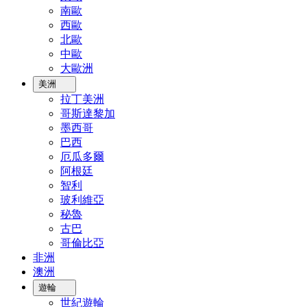
南歐
西歐
北歐
中歐
大歐洲
美洲
拉丁美洲
哥斯達黎加
墨西哥
巴西
厄瓜多爾
阿根廷
智利
玻利維亞
秘魯
古巴
哥倫比亞
非洲
澳洲
遊輪
世紀遊輪