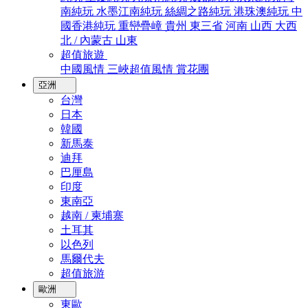
南純玩
水墨江南純玩
絲綢之路純玩
港珠澳純玩
中
國香港純玩
重巒疊嶂
貴州
東三省
河南
山西
大西
北 / 內蒙古
山東
超值旅遊
中國風情
三峽超值風情
賞花團
亞洲
台灣
日本
韓國
新馬泰
迪拜
巴厘島
印度
東南亞
越南 / 柬埔寨
土耳其
以色列
馬爾代夫
超值旅游
歐洲
東歐