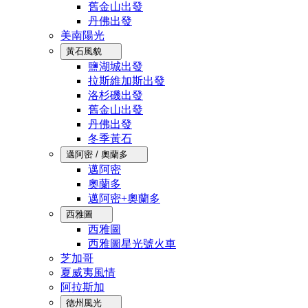
舊金山出發
丹佛出發
美南陽光
黃石風貌
鹽湖城出發
拉斯維加斯出發
洛杉磯出發
舊金山出發
丹佛出發
冬季黃石
邁阿密 / 奧蘭多
邁阿密
奧蘭多
邁阿密+奧蘭多
西雅圖
西雅圖
西雅圖星光號火車
芝加哥
夏威夷風情
阿拉斯加
德州風光