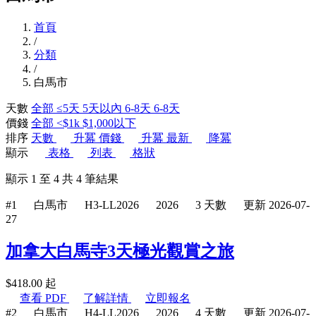
首頁
/
分類
/
白馬市
天數
全部
≤5天
5天以內
6-8天
6-8天
價錢
全部
<$1k
$1,000以下
排序
天數
升冪
價錢
升冪
最新
降冪
顯示
表格
列表
格狀
顯示
1
至
4
共
4
筆結果
#1
白馬市
H3-LL2026
2026
3 天數
更新 2026-07-
27
加拿大白馬寺3天極光觀賞之旅
$
418.00
起
查看 PDF
了解詳情
立即報名
#2
白馬市
H4-LL2026
2026
4 天數
更新 2026-07-