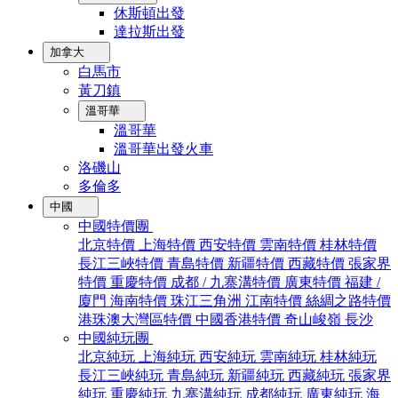
休斯頓出發
達拉斯出發
加拿大
白馬市
黃刀鎮
溫哥華
溫哥華
溫哥華出發火車
洛磯山
多倫多
中國
中國特價團
北京特價
上海特價
西安特價
雲南特價
桂林特價
長江三峽特價
青島特價
新疆特價
西藏特價
張家界
特價
重慶特價
成都 / 九寨溝特價
廣東特價
福建 /
廈門
海南特價
珠江三角洲
江南特價
絲綢之路特價
港珠澳大灣區特價
中國香港特價
奇山峻嶺
長沙
中國純玩團
北京純玩
上海純玩
西安純玩
雲南純玩
桂林純玩
長江三峽純玩
青島純玩
新疆純玩
西藏純玩
張家界
純玩
重慶純玩
九寨溝純玩
成都純玩
廣東純玩
海