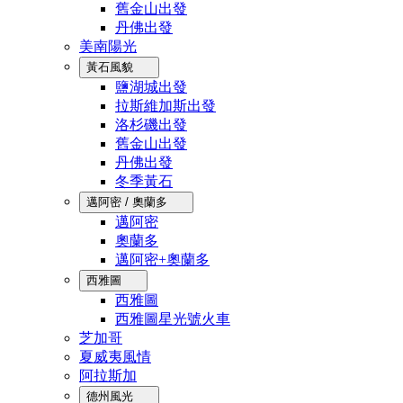
舊金山出發
丹佛出發
美南陽光
黃石風貌
鹽湖城出發
拉斯維加斯出發
洛杉磯出發
舊金山出發
丹佛出發
冬季黃石
邁阿密 / 奧蘭多
邁阿密
奧蘭多
邁阿密+奧蘭多
西雅圖
西雅圖
西雅圖星光號火車
芝加哥
夏威夷風情
阿拉斯加
德州風光