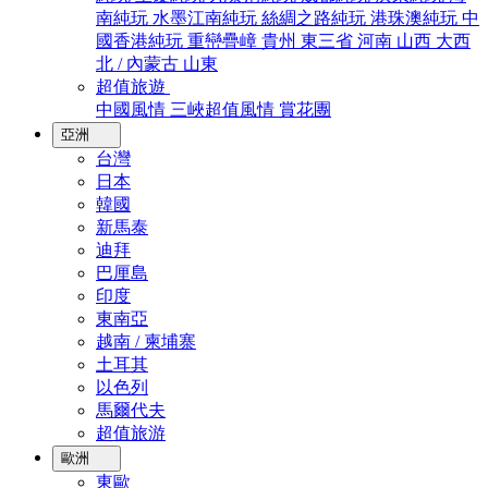
南純玩
水墨江南純玩
絲綢之路純玩
港珠澳純玩
中
國香港純玩
重巒疊嶂
貴州
東三省
河南
山西
大西
北 / 內蒙古
山東
超值旅遊
中國風情
三峽超值風情
賞花團
亞洲
台灣
日本
韓國
新馬泰
迪拜
巴厘島
印度
東南亞
越南 / 柬埔寨
土耳其
以色列
馬爾代夫
超值旅游
歐洲
東歐