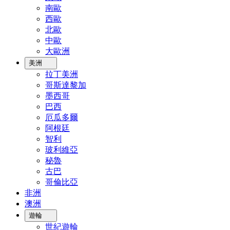
南歐
西歐
北歐
中歐
大歐洲
美洲
拉丁美洲
哥斯達黎加
墨西哥
巴西
厄瓜多爾
阿根廷
智利
玻利維亞
秘魯
古巴
哥倫比亞
非洲
澳洲
遊輪
世紀遊輪