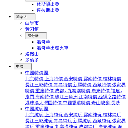
休斯頓出發
達拉斯出發
加拿大
白馬市
黃刀鎮
溫哥華
溫哥華
溫哥華出發火車
洛磯山
多倫多
中國
中國特價團
北京特價
上海特價
西安特價
雲南特價
桂林特價
長江三峽特價
青島特價
新疆特價
西藏特價
張家界
特價
重慶特價
成都 / 九寨溝特價
廣東特價
福建 /
廈門
海南特價
珠江三角洲
江南特價
絲綢之路特價
港珠澳大灣區特價
中國香港特價
奇山峻嶺
長沙
中國純玩團
北京純玩
上海純玩
西安純玩
雲南純玩
桂林純玩
長江三峽純玩
青島純玩
新疆純玩
西藏純玩
張家界
純玩
重慶純玩
九寨溝純玩
成都純玩
廣東純玩
海