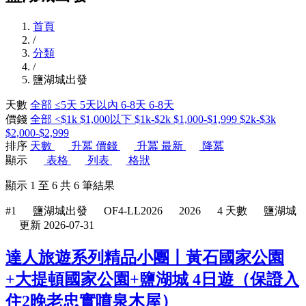
首頁
/
分類
/
鹽湖城出發
天數
全部
≤5天
5天以內
6-8天
6-8天
價錢
全部
<$1k
$1,000以下
$1k-$2k
$1,000-$1,999
$2k-$3k
$2,000-$2,999
排序
天數
升冪
價錢
升冪
最新
降冪
顯示
表格
列表
格狀
顯示
1
至
6
共
6
筆結果
#1
鹽湖城出發
OF4-LL2026
2026
4 天數
鹽湖城
更新 2026-07-31
達人旅遊系列精品小團丨黃石國家公園
+大提頓國家公園+鹽湖城 4日遊（保證入
住2晚老忠實噴泉木屋）