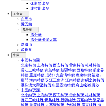
休斯頓出發
達拉斯出發
加拿大
白馬市
黃刀鎮
溫哥華
溫哥華
溫哥華出發火車
洛磯山
多倫多
中國
中國特價團
北京特價
上海特價
西安特價
雲南特價
桂林特價
長江三峽特價
青島特價
新疆特價
西藏特價
張家界
特價
重慶特價
成都 / 九寨溝特價
廣東特價
福建 /
廈門
海南特價
珠江三角洲
江南特價
絲綢之路特價
港珠澳大灣區特價
中國香港特價
奇山峻嶺
長沙
中國純玩團
北京純玩
上海純玩
西安純玩
雲南純玩
桂林純玩
長江三峽純玩
青島純玩
新疆純玩
西藏純玩
張家界
純玩
重慶純玩
九寨溝純玩
成都純玩
廣東純玩
海