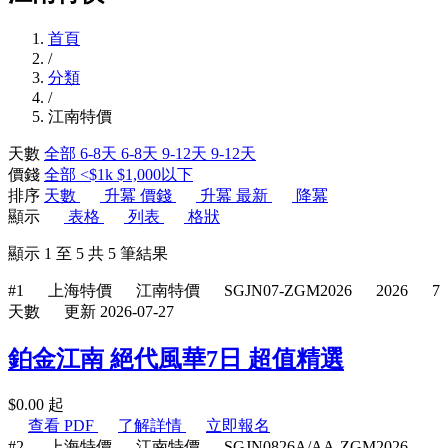
首頁
/
分類
/
江南特價
天數
全部
6-8天
6-8天
9-12天
9-12天
價錢
全部
<$1k
$1,000以下
排序
天數
升冪
價錢
升冪
最新
降冪
顯示
表格
列表
格狀
顯示
1
至
5
共
5
筆結果
#1
上海特價
江南特價
SGJN07-ZGM2026
2026
7
天數
更新 2026-07-27
鉑金江南 絕代風華7日 超值精選
$
0.00
起
查看 PDF
了解詳情
立即報名
#2
上海特價
江南特價
SGJN0826A/AA-ZGM2026