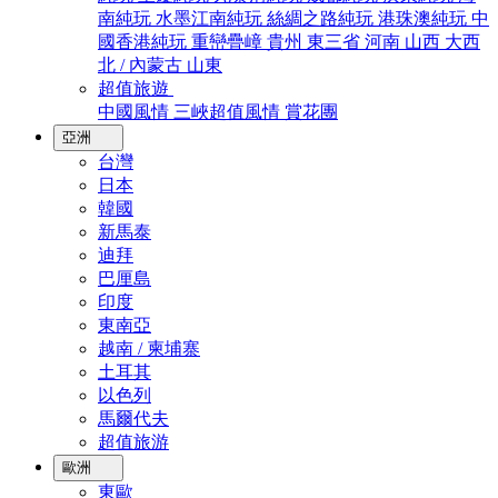
南純玩
水墨江南純玩
絲綢之路純玩
港珠澳純玩
中
國香港純玩
重巒疊嶂
貴州
東三省
河南
山西
大西
北 / 內蒙古
山東
超值旅遊
中國風情
三峽超值風情
賞花團
亞洲
台灣
日本
韓國
新馬泰
迪拜
巴厘島
印度
東南亞
越南 / 柬埔寨
土耳其
以色列
馬爾代夫
超值旅游
歐洲
東歐