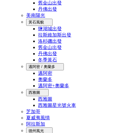
舊金山出發
丹佛出發
美南陽光
黃石風貌
鹽湖城出發
拉斯維加斯出發
洛杉磯出發
舊金山出發
丹佛出發
冬季黃石
邁阿密 / 奧蘭多
邁阿密
奧蘭多
邁阿密+奧蘭多
西雅圖
西雅圖
西雅圖星光號火車
芝加哥
夏威夷風情
阿拉斯加
德州風光