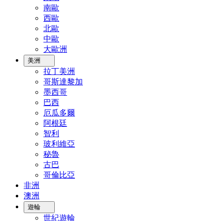
南歐
西歐
北歐
中歐
大歐洲
美洲
拉丁美洲
哥斯達黎加
墨西哥
巴西
厄瓜多爾
阿根廷
智利
玻利維亞
秘魯
古巴
哥倫比亞
非洲
澳洲
遊輪
世紀遊輪