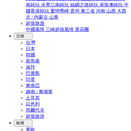
南純玩
水墨江南純玩
絲綢之路純玩
港珠澳純玩
中
國香港純玩
重巒疊嶂
貴州
東三省
河南
山西
大西
北 / 內蒙古
山東
超值旅遊
中國風情
三峽超值風情
賞花團
亞洲
台灣
日本
韓國
新馬泰
迪拜
巴厘島
印度
東南亞
越南 / 柬埔寨
土耳其
以色列
馬爾代夫
超值旅游
歐洲
東歐