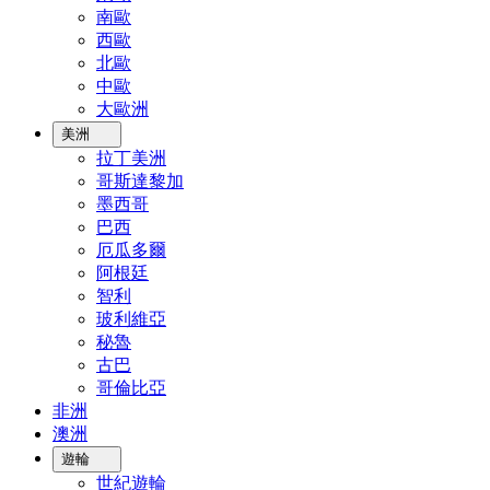
南歐
西歐
北歐
中歐
大歐洲
美洲
拉丁美洲
哥斯達黎加
墨西哥
巴西
厄瓜多爾
阿根廷
智利
玻利維亞
秘魯
古巴
哥倫比亞
非洲
澳洲
遊輪
世紀遊輪