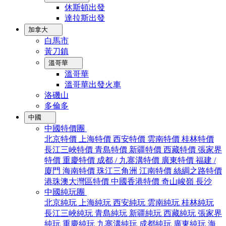
休斯頓出發
達拉斯出發
加拿大
白馬市
黃刀鎮
溫哥華
溫哥華
溫哥華出發火車
洛磯山
多倫多
中國
中國特價團
北京特價
上海特價
西安特價
雲南特價
桂林特價
長江三峽特價
青島特價
新疆特價
西藏特價
張家界
特價
重慶特價
成都 / 九寨溝特價
廣東特價
福建 /
廈門
海南特價
珠江三角洲
江南特價
絲綢之路特價
港珠澳大灣區特價
中國香港特價
奇山峻嶺
長沙
中國純玩團
北京純玩
上海純玩
西安純玩
雲南純玩
桂林純玩
長江三峽純玩
青島純玩
新疆純玩
西藏純玩
張家界
純玩
重慶純玩
九寨溝純玩
成都純玩
廣東純玩
海