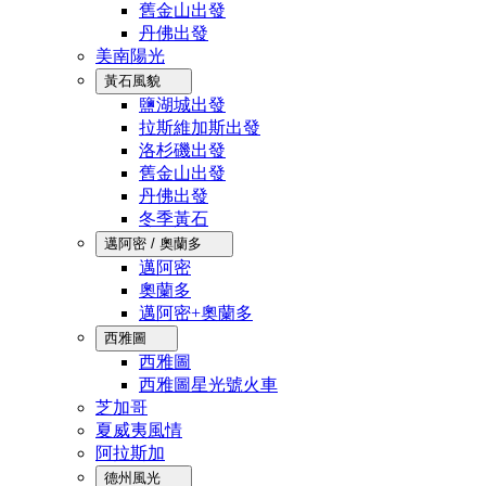
舊金山出發
丹佛出發
美南陽光
黃石風貌
鹽湖城出發
拉斯維加斯出發
洛杉磯出發
舊金山出發
丹佛出發
冬季黃石
邁阿密 / 奧蘭多
邁阿密
奧蘭多
邁阿密+奧蘭多
西雅圖
西雅圖
西雅圖星光號火車
芝加哥
夏威夷風情
阿拉斯加
德州風光