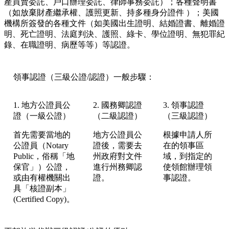
產買賣委託、戶口辦理委託、律師事務委託）；各種聲明書
（如放棄財產繼承權、護照更新、持多種身分證件 ）；美國
機構所簽發的各種文件（如美國出生證明、結婚證書、離婚證
明、死亡證明、法庭判決、護照、綠卡、學位證明、無犯罪紀
錄、在職證明、病歷等等）等認證。
領事認證（三級公證/認證）一般步驟：
1. 地方公證員公
2. 國務卿認證
3. 領事認證
證（一級公證）
（二級認證）
（三級認證）
首先需要當地的
地方公證員公
根據申請人所
公證員（Notary
證後，需要去
在的領事區
Public，俗稱「地
州政府對文件
域，到指定的
保官」）公證，
進行州務卿認
使領館辦理領
或由有權機關出
證。
事認證。
具「核證副本」
(Certified Copy)。