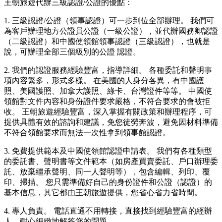
王朝旅遊代辦三級認證/公證的優點：
1. 三級認證/公證（領事認證）可一步到位全部辦理。 我們可
為客戶辦理地方公證員公證（一級公證），並代辦國務卿認證
（二級認證）和中國使領館領事認證（三級認證），也就是
說，可辦理全部三個級別的公證 認證。
2. 我們的認證服務經驗豐富，指導詳細。 各種委託和聲明事
項內容繁多，形式多樣。 在美國的人身分各異，有中國護
照、美國護照、加拿大護照、綠卡、台灣證件等等。 中國使
領館對文件內容和身份證件要求嚴格，不符合要求的會被拒
收。 王朝旅遊經驗豐富，深入掌握有關政策和辦理程序，可
提供具體有效的諮詢和建議，免您徒勞奔波，避免因材料準備
不符合領館要求而無法一次性拿到領事館認證。
3. 免費提供範本及中國使領館認證申請表。 我們有各種類型
的委託書、聲明書等文件範本（如房產買賣委託、戶口辦理委
託、放棄繼承聲明、同一人聲明等），包含編輯、列印、覆
印、掃描。 您只需準備好自己的身份證件和公證（認證）的
基本信息，其它都由王朝旅遊提供，您省心省力省時間。
4. 專人負責。 電話直通不用轉接，直接找到經驗豐富的經辦
人，耐心細緻地解答您的問題。