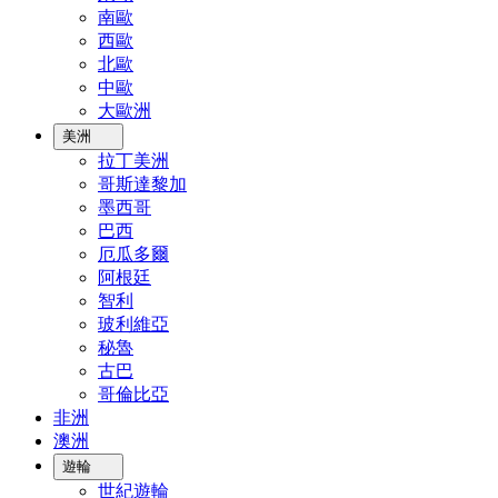
南歐
西歐
北歐
中歐
大歐洲
美洲
拉丁美洲
哥斯達黎加
墨西哥
巴西
厄瓜多爾
阿根廷
智利
玻利維亞
秘魯
古巴
哥倫比亞
非洲
澳洲
遊輪
世紀遊輪