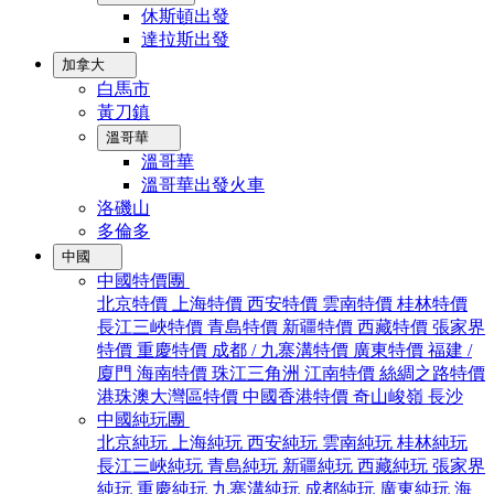
休斯頓出發
達拉斯出發
加拿大
白馬市
黃刀鎮
溫哥華
溫哥華
溫哥華出發火車
洛磯山
多倫多
中國
中國特價團
北京特價
上海特價
西安特價
雲南特價
桂林特價
長江三峽特價
青島特價
新疆特價
西藏特價
張家界
特價
重慶特價
成都 / 九寨溝特價
廣東特價
福建 /
廈門
海南特價
珠江三角洲
江南特價
絲綢之路特價
港珠澳大灣區特價
中國香港特價
奇山峻嶺
長沙
中國純玩團
北京純玩
上海純玩
西安純玩
雲南純玩
桂林純玩
長江三峽純玩
青島純玩
新疆純玩
西藏純玩
張家界
純玩
重慶純玩
九寨溝純玩
成都純玩
廣東純玩
海