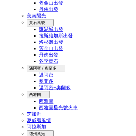
舊金山出發
丹佛出發
美南陽光
黃石風貌
鹽湖城出發
拉斯維加斯出發
洛杉磯出發
舊金山出發
丹佛出發
冬季黃石
邁阿密 / 奧蘭多
邁阿密
奧蘭多
邁阿密+奧蘭多
西雅圖
西雅圖
西雅圖星光號火車
芝加哥
夏威夷風情
阿拉斯加
德州風光