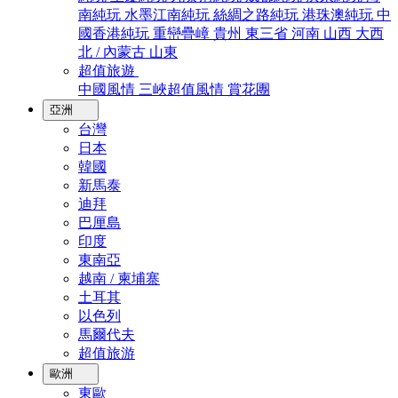
南純玩
水墨江南純玩
絲綢之路純玩
港珠澳純玩
中
國香港純玩
重巒疊嶂
貴州
東三省
河南
山西
大西
北 / 內蒙古
山東
超值旅遊
中國風情
三峽超值風情
賞花團
亞洲
台灣
日本
韓國
新馬泰
迪拜
巴厘島
印度
東南亞
越南 / 柬埔寨
土耳其
以色列
馬爾代夫
超值旅游
歐洲
東歐