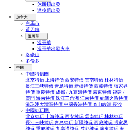
休斯頓出發
達拉斯出發
加拿大
白馬市
黃刀鎮
溫哥華
溫哥華
溫哥華出發火車
洛磯山
多倫多
中國
中國特價團
北京特價
上海特價
西安特價
雲南特價
桂林特價
長江三峽特價
青島特價
新疆特價
西藏特價
張家界
特價
重慶特價
成都 / 九寨溝特價
廣東特價
福建 /
廈門
海南特價
珠江三角洲
江南特價
絲綢之路特價
港珠澳大灣區特價
中國香港特價
奇山峻嶺
長沙
中國純玩團
北京純玩
上海純玩
西安純玩
雲南純玩
桂林純玩
長江三峽純玩
青島純玩
新疆純玩
西藏純玩
張家界
純玩
重慶純玩
九寨溝純玩
成都純玩
廣東純玩
海