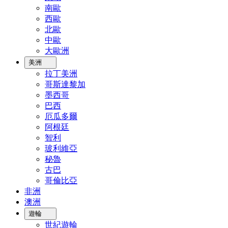
南歐
西歐
北歐
中歐
大歐洲
美洲
拉丁美洲
哥斯達黎加
墨西哥
巴西
厄瓜多爾
阿根廷
智利
玻利維亞
秘魯
古巴
哥倫比亞
非洲
澳洲
遊輪
世紀遊輪