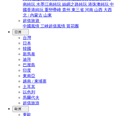
南純玩
水墨江南純玩
絲綢之路純玩
港珠澳純玩
中
國香港純玩
重巒疊嶂
貴州
東三省
河南
山西
大西
北 / 內蒙古
山東
超值旅遊
中國風情
三峽超值風情
賞花團
亞洲
台灣
日本
韓國
新馬泰
迪拜
巴厘島
印度
東南亞
越南 / 柬埔寨
土耳其
以色列
馬爾代夫
超值旅游
歐洲
東歐