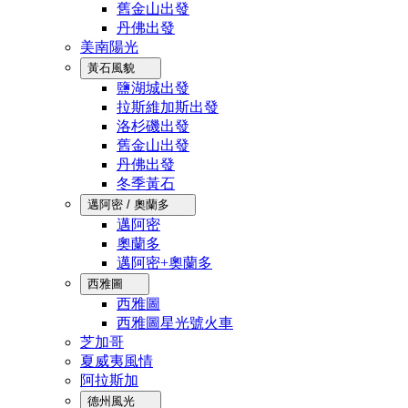
舊金山出發
丹佛出發
美南陽光
黃石風貌
鹽湖城出發
拉斯維加斯出發
洛杉磯出發
舊金山出發
丹佛出發
冬季黃石
邁阿密 / 奧蘭多
邁阿密
奧蘭多
邁阿密+奧蘭多
西雅圖
西雅圖
西雅圖星光號火車
芝加哥
夏威夷風情
阿拉斯加
德州風光