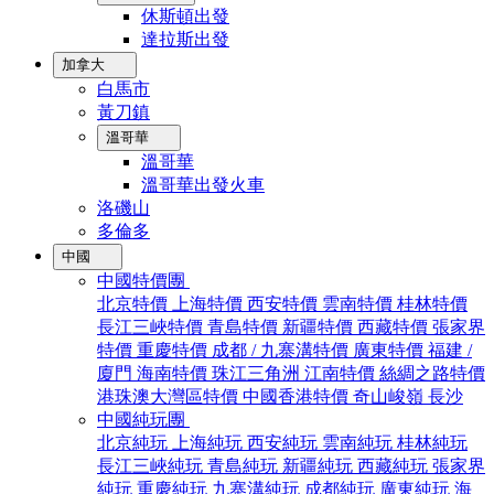
休斯頓出發
達拉斯出發
加拿大
白馬市
黃刀鎮
溫哥華
溫哥華
溫哥華出發火車
洛磯山
多倫多
中國
中國特價團
北京特價
上海特價
西安特價
雲南特價
桂林特價
長江三峽特價
青島特價
新疆特價
西藏特價
張家界
特價
重慶特價
成都 / 九寨溝特價
廣東特價
福建 /
廈門
海南特價
珠江三角洲
江南特價
絲綢之路特價
港珠澳大灣區特價
中國香港特價
奇山峻嶺
長沙
中國純玩團
北京純玩
上海純玩
西安純玩
雲南純玩
桂林純玩
長江三峽純玩
青島純玩
新疆純玩
西藏純玩
張家界
純玩
重慶純玩
九寨溝純玩
成都純玩
廣東純玩
海