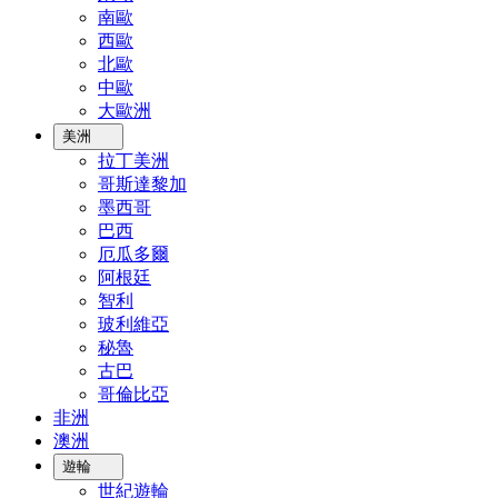
南歐
西歐
北歐
中歐
大歐洲
美洲
拉丁美洲
哥斯達黎加
墨西哥
巴西
厄瓜多爾
阿根廷
智利
玻利維亞
秘魯
古巴
哥倫比亞
非洲
澳洲
遊輪
世紀遊輪