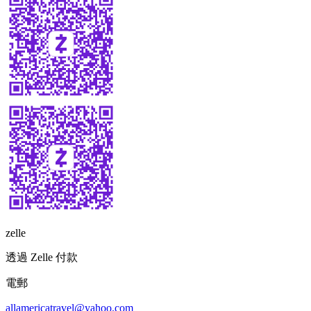
zelle
透過 Zelle 付款
電郵
allamericatravel@yahoo.com