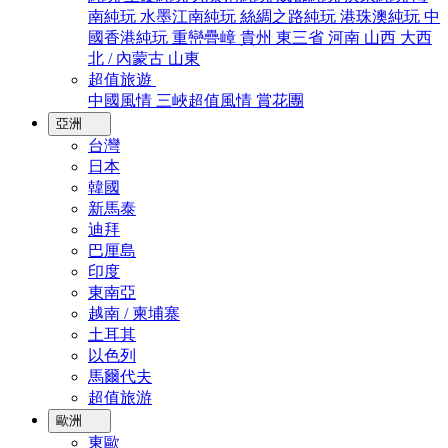
南純玩
水墨江南純玩
絲綢之路純玩
港珠澳純玩
中
國香港純玩
重巒疊嶂
貴州
東三省
河南
山西
大西
北 / 內蒙古
山東
超值旅遊
中國風情
三峽超值風情
賞花團
亞洲
台灣
日本
韓國
新馬泰
迪拜
巴厘島
印度
東南亞
越南 / 柬埔寨
土耳其
以色列
馬爾代夫
超值旅游
歐洲
東歐