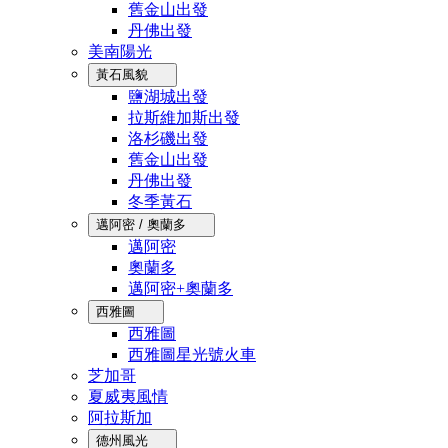
舊金山出發
丹佛出發
美南陽光
黃石風貌
鹽湖城出發
拉斯維加斯出發
洛杉磯出發
舊金山出發
丹佛出發
冬季黃石
邁阿密 / 奧蘭多
邁阿密
奧蘭多
邁阿密+奧蘭多
西雅圖
西雅圖
西雅圖星光號火車
芝加哥
夏威夷風情
阿拉斯加
德州風光