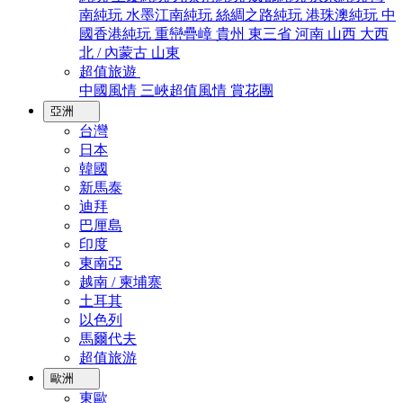
南純玩
水墨江南純玩
絲綢之路純玩
港珠澳純玩
中
國香港純玩
重巒疊嶂
貴州
東三省
河南
山西
大西
北 / 內蒙古
山東
超值旅遊
中國風情
三峽超值風情
賞花團
亞洲
台灣
日本
韓國
新馬泰
迪拜
巴厘島
印度
東南亞
越南 / 柬埔寨
土耳其
以色列
馬爾代夫
超值旅游
歐洲
東歐