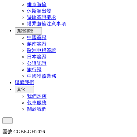
維京遊輪
休斯頓出發
遊輪簽證要求
搭乘遊輪注意事項
簽證認證
中國簽證
越南簽證
歐洲申根簽證
日本簽證
公證認證
旅行證
中國護照業務
聯繫我們
其它
我們足跡
包車服務
關於我們
團號 CGB6-GH2026