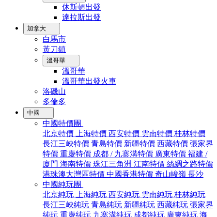
休斯頓出發
達拉斯出發
加拿大
白馬市
黃刀鎮
溫哥華
溫哥華
溫哥華出發火車
洛磯山
多倫多
中國
中國特價團
北京特價
上海特價
西安特價
雲南特價
桂林特價
長江三峽特價
青島特價
新疆特價
西藏特價
張家界
特價
重慶特價
成都 / 九寨溝特價
廣東特價
福建 /
廈門
海南特價
珠江三角洲
江南特價
絲綢之路特價
港珠澳大灣區特價
中國香港特價
奇山峻嶺
長沙
中國純玩團
北京純玩
上海純玩
西安純玩
雲南純玩
桂林純玩
長江三峽純玩
青島純玩
新疆純玩
西藏純玩
張家界
純玩
重慶純玩
九寨溝純玩
成都純玩
廣東純玩
海