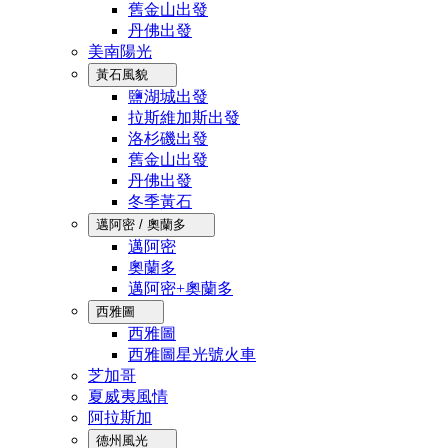
舊金山出發
丹佛出發
美南陽光
黃石風貌
鹽湖城出發
拉斯維加斯出發
洛杉磯出發
舊金山出發
丹佛出發
冬季黃石
邁阿密 / 奧蘭多
邁阿密
奧蘭多
邁阿密+奧蘭多
西雅圖
西雅圖
西雅圖星光號火車
芝加哥
夏威夷風情
阿拉斯加
德州風光