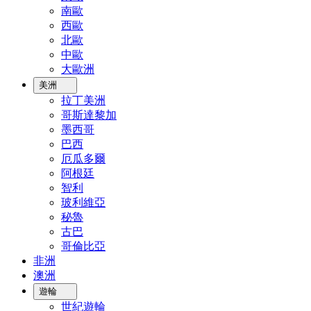
南歐
西歐
北歐
中歐
大歐洲
美洲
拉丁美洲
哥斯達黎加
墨西哥
巴西
厄瓜多爾
阿根廷
智利
玻利維亞
秘魯
古巴
哥倫比亞
非洲
澳洲
遊輪
世紀遊輪