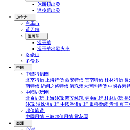
休斯頓出發
達拉斯出發
加拿大
白馬市
黃刀鎮
溫哥華
溫哥華
溫哥華出發火車
洛磯山
多倫多
中國
中國特價團
北京特價
上海特價
西安特價
雲南特價
桂林特價
長
南特價
絲綢之路特價
港珠澳大灣區特價
中國香港
中國純玩團
北京純玩
上海純玩
西安純玩
雲南純玩
桂林純玩
長
純玩
港珠澳純玩
中國香港純玩
重巒疊嶂
貴州
東三
超值旅遊
中國風情
三峽超值風情
賞花團
亞洲
台灣