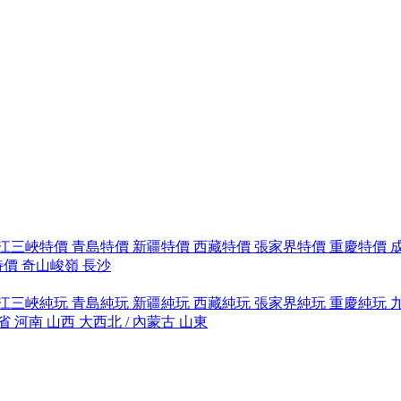
江三峽特價
青島特價
新疆特價
西藏特價
張家界特價
重慶特價
特價
奇山峻嶺
長沙
江三峽純玩
青島純玩
新疆純玩
西藏純玩
張家界純玩
重慶純玩
省
河南
山西
大西北 / 內蒙古
山東