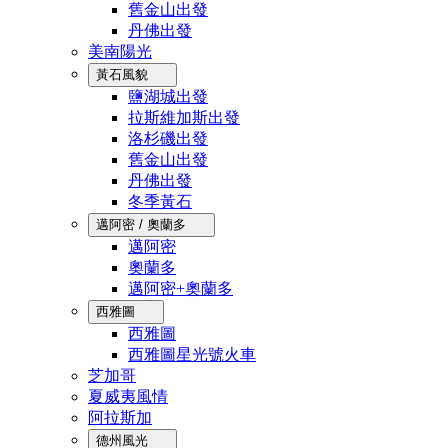
舊金山出發
丹佛出發
美南陽光
黃石風貌
鹽湖城出發
拉斯維加斯出發
洛杉磯出發
舊金山出發
丹佛出發
冬季黃石
邁阿密 / 奧蘭多
邁阿密
奧蘭多
邁阿密+奧蘭多
西雅圖
西雅圖
西雅圖星光號火車
芝加哥
夏威夷風情
阿拉斯加
德州風光