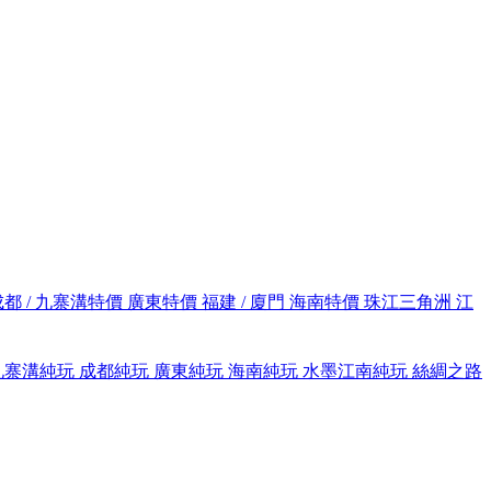
成都 / 九寨溝特價
廣東特價
福建 / 廈門
海南特價
珠江三角洲
江
九寨溝純玩
成都純玩
廣東純玩
海南純玩
水墨江南純玩
絲綢之路