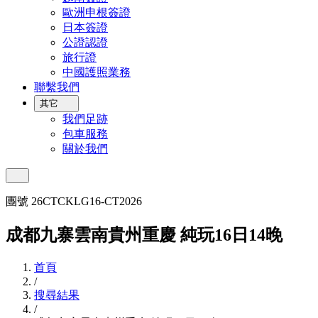
歐洲申根簽證
日本簽證
公證認證
旅行證
中國護照業務
聯繫我們
其它
我們足跡
包車服務
關於我們
團號 26CTCKLG16-CT2026
成都九寨雲南貴州重慶 純玩16日14晚
首頁
/
搜尋結果
/