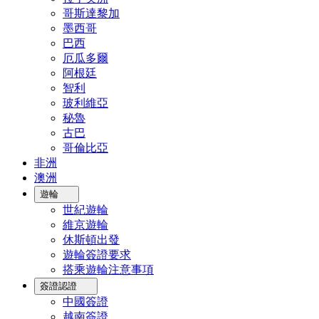
哥斯達黎加
墨西哥
巴西
厄瓜多爾
阿根廷
智利
玻利維亞
秘魯
古巴
哥倫比亞
非洲
澳洲
遊輪
世紀遊輪
維京遊輪
休斯頓出發
遊輪簽證要求
搭乘遊輪注意事項
簽證認證
中國簽證
越南簽證