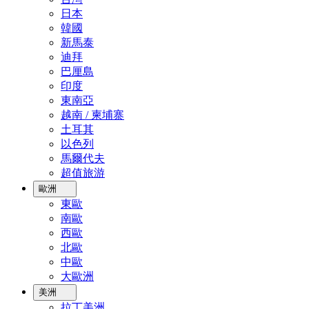
日本
韓國
新馬泰
迪拜
巴厘島
印度
東南亞
越南 / 柬埔寨
土耳其
以色列
馬爾代夫
超值旅游
歐洲
東歐
南歐
西歐
北歐
中歐
大歐洲
美洲
拉丁美洲