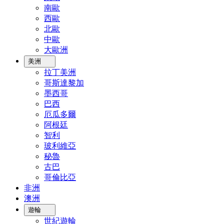
南歐
西歐
北歐
中歐
大歐洲
美洲
拉丁美洲
哥斯達黎加
墨西哥
巴西
厄瓜多爾
阿根廷
智利
玻利維亞
秘魯
古巴
哥倫比亞
非洲
澳洲
遊輪
世紀遊輪