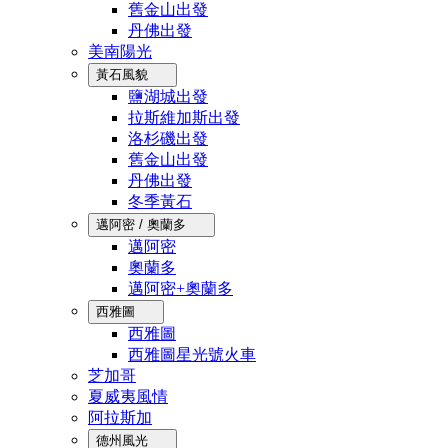
舊金山出發
丹佛出發
美南陽光
黃石風貌
鹽湖城出發
拉斯維加斯出發
洛杉磯出發
舊金山出發
丹佛出發
冬季黃石
邁阿密 / 奧蘭多
邁阿密
奧蘭多
邁阿密+奧蘭多
西雅圖
西雅圖
西雅圖星光號火車
芝加哥
夏威夷風情
阿拉斯加
德州風光