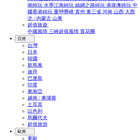
南純玩
水墨江南純玩
絲綢之路純玩
港珠澳純玩
中
國香港純玩
重巒疊嶂
貴州
東三省
河南
山西
大西
北 / 內蒙古
山東
超值旅遊
中國風情
三峽超值風情
賞花團
亞洲
台灣
日本
韓國
新馬泰
迪拜
巴厘島
印度
東南亞
越南 / 柬埔寨
土耳其
以色列
馬爾代夫
超值旅游
歐洲
東歐