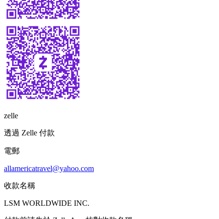
zelle
透過 Zelle 付款
電郵
allamericatravel@yahoo.com
收款名稱
LSM WORLDWIDE INC.