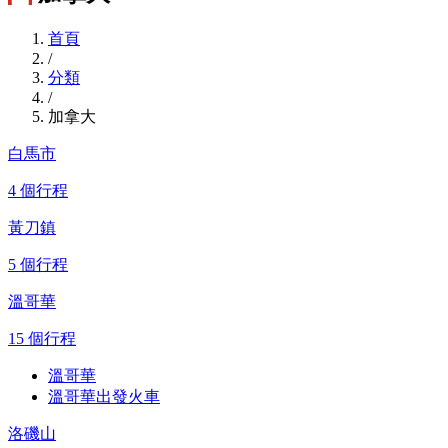
首頁
/
分類
/
加拿大
白馬市
4 個行程
黃刀鎮
5 個行程
溫哥華
15 個行程
溫哥華
溫哥華出發火車
洛磯山