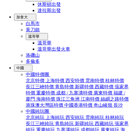
休斯頓出發
達拉斯出發
加拿大
白馬市
黃刀鎮
溫哥華
溫哥華
溫哥華出發火車
洛磯山
多倫多
中國
中國特價團
北京特價
上海特價
西安特價
雲南特價
桂林特價
長江三峽特價
青島特價
新疆特價
西藏特價
張家界
特價
重慶特價
成都 / 九寨溝特價
廣東特價
福建 /
廈門
海南特價
珠江三角洲
江南特價
絲綢之路特價
港珠澳大灣區特價
中國香港特價
奇山峻嶺
長沙
中國純玩團
北京純玩
上海純玩
西安純玩
雲南純玩
桂林純玩
長江三峽純玩
青島純玩
新疆純玩
西藏純玩
張家界
純玩
重慶純玩
九寨溝純玩
成都純玩
廣東純玩
海