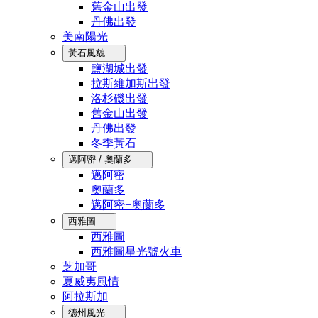
舊金山出發
丹佛出發
美南陽光
黃石風貌
鹽湖城出發
拉斯維加斯出發
洛杉磯出發
舊金山出發
丹佛出發
冬季黃石
邁阿密 / 奧蘭多
邁阿密
奧蘭多
邁阿密+奧蘭多
西雅圖
西雅圖
西雅圖星光號火車
芝加哥
夏威夷風情
阿拉斯加
德州風光