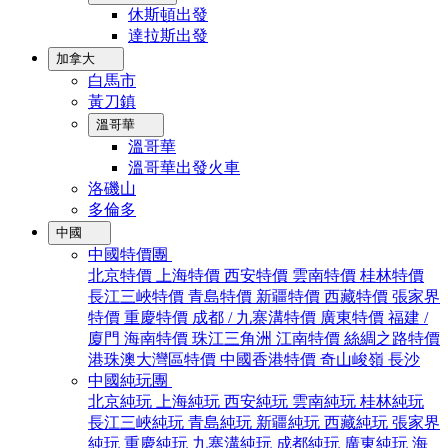
休斯頓出發
達拉斯出發
加拿大
白馬市
黃刀鎮
溫哥華
溫哥華
溫哥華出發火車
洛磯山
多倫多
中國
中國特價團
北京特價
上海特價
西安特價
雲南特價
桂林特價
長江三峽特價
青島特價
新疆特價
西藏特價
張家界
特價
重慶特價
成都 / 九寨溝特價
廣東特價
福建 /
廈門
海南特價
珠江三角洲
江南特價
絲綢之路特價
港珠澳大灣區特價
中國香港特價
奇山峻嶺
長沙
中國純玩團
北京純玩
上海純玩
西安純玩
雲南純玩
桂林純玩
長江三峽純玩
青島純玩
新疆純玩
西藏純玩
張家界
純玩
重慶純玩
九寨溝純玩
成都純玩
廣東純玩
海