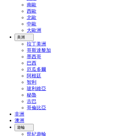
南歐
西歐
北歐
中歐
大歐洲
美洲
拉丁美洲
哥斯達黎加
墨西哥
巴西
厄瓜多爾
阿根廷
智利
玻利維亞
秘魯
古巴
哥倫比亞
非洲
澳洲
遊輪
世紀遊輪