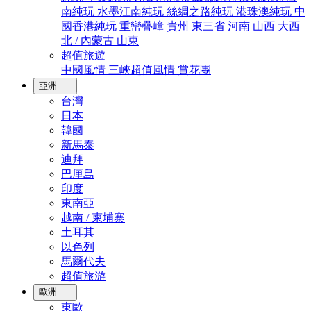
南純玩
水墨江南純玩
絲綢之路純玩
港珠澳純玩
中
國香港純玩
重巒疊嶂
貴州
東三省
河南
山西
大西
北 / 內蒙古
山東
超值旅遊
中國風情
三峽超值風情
賞花團
亞洲
台灣
日本
韓國
新馬泰
迪拜
巴厘島
印度
東南亞
越南 / 柬埔寨
土耳其
以色列
馬爾代夫
超值旅游
歐洲
東歐