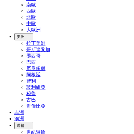
南歐
西歐
北歐
中歐
大歐洲
美洲
拉丁美洲
哥斯達黎加
墨西哥
巴西
厄瓜多爾
阿根廷
智利
玻利維亞
秘魯
古巴
哥倫比亞
非洲
澳洲
遊輪
世紀遊輪