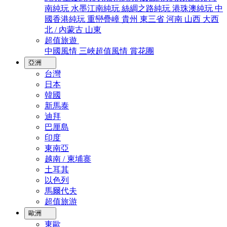
南純玩
水墨江南純玩
絲綢之路純玩
港珠澳純玩
中
國香港純玩
重巒疊嶂
貴州
東三省
河南
山西
大西
北 / 內蒙古
山東
超值旅遊
中國風情
三峽超值風情
賞花團
亞洲
台灣
日本
韓國
新馬泰
迪拜
巴厘島
印度
東南亞
越南 / 柬埔寨
土耳其
以色列
馬爾代夫
超值旅游
歐洲
東歐