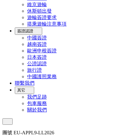
維京遊輪
休斯頓出發
遊輪簽證要求
搭乘遊輪注意事項
簽證認證
中國簽證
越南簽證
歐洲申根簽證
日本簽證
公證認證
旅行證
中國護照業務
聯繫我們
其它
我們足跡
包車服務
關於我們
團號 EU-APPL9-LL2026