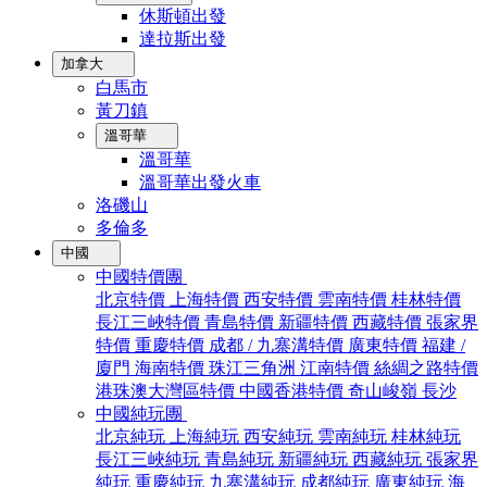
休斯頓出發
達拉斯出發
加拿大
白馬市
黃刀鎮
溫哥華
溫哥華
溫哥華出發火車
洛磯山
多倫多
中國
中國特價團
北京特價
上海特價
西安特價
雲南特價
桂林特價
長江三峽特價
青島特價
新疆特價
西藏特價
張家界
特價
重慶特價
成都 / 九寨溝特價
廣東特價
福建 /
廈門
海南特價
珠江三角洲
江南特價
絲綢之路特價
港珠澳大灣區特價
中國香港特價
奇山峻嶺
長沙
中國純玩團
北京純玩
上海純玩
西安純玩
雲南純玩
桂林純玩
長江三峽純玩
青島純玩
新疆純玩
西藏純玩
張家界
純玩
重慶純玩
九寨溝純玩
成都純玩
廣東純玩
海