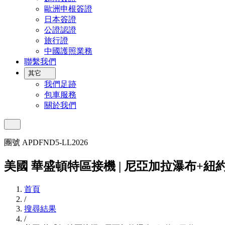
歐洲申根簽證
日本簽證
公證認證
旅行證
中國護照業務
聯繫我們
其它
我們足跡
包車服務
關於我們
團號 APDFND5-LL2026
美國 華盛頓特區接機 | 尼亞加拉瀑布+紐約
首頁
/
搜尋結果
/