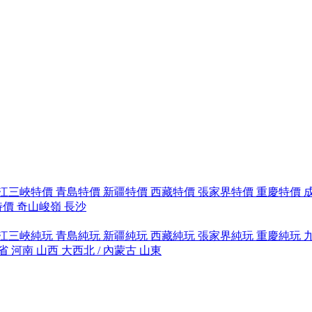
江三峽特價
青島特價
新疆特價
西藏特價
張家界特價
重慶特價
特價
奇山峻嶺
長沙
江三峽純玩
青島純玩
新疆純玩
西藏純玩
張家界純玩
重慶純玩
省
河南
山西
大西北 / 內蒙古
山東