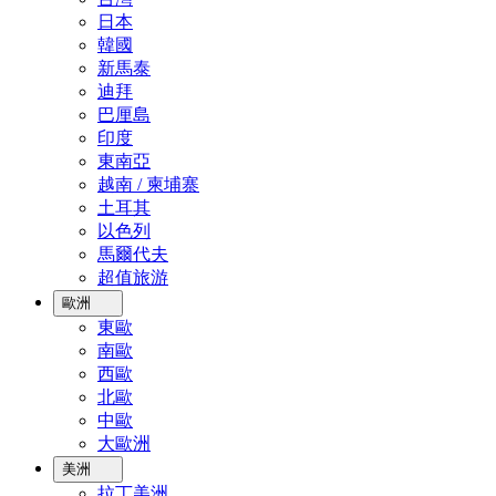
日本
韓國
新馬泰
迪拜
巴厘島
印度
東南亞
越南 / 柬埔寨
土耳其
以色列
馬爾代夫
超值旅游
歐洲
東歐
南歐
西歐
北歐
中歐
大歐洲
美洲
拉丁美洲