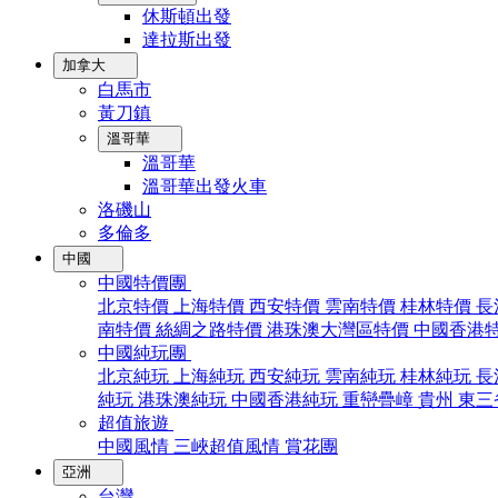
休斯頓出發
達拉斯出發
加拿大
白馬市
黃刀鎮
溫哥華
溫哥華
溫哥華出發火車
洛磯山
多倫多
中國
中國特價團
北京特價
上海特價
西安特價
雲南特價
桂林特價
長
南特價
絲綢之路特價
港珠澳大灣區特價
中國香港
中國純玩團
北京純玩
上海純玩
西安純玩
雲南純玩
桂林純玩
長
純玩
港珠澳純玩
中國香港純玩
重巒疊嶂
貴州
東三
超值旅遊
中國風情
三峽超值風情
賞花團
亞洲
台灣