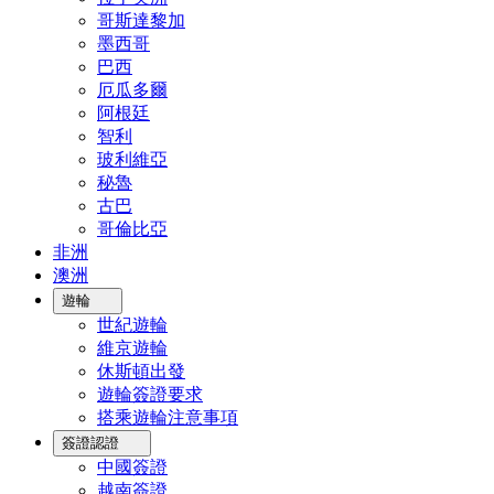
哥斯達黎加
墨西哥
巴西
厄瓜多爾
阿根廷
智利
玻利維亞
秘魯
古巴
哥倫比亞
非洲
澳洲
遊輪
世紀遊輪
維京遊輪
休斯頓出發
遊輪簽證要求
搭乘遊輪注意事項
簽證認證
中國簽證
越南簽證