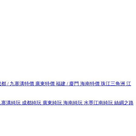
成都 / 九寨溝特價
廣東特價
福建 / 廈門
海南特價
珠江三角洲
江
九寨溝純玩
成都純玩
廣東純玩
海南純玩
水墨江南純玩
絲綢之路