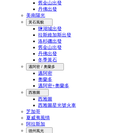
舊金山出發
丹佛出發
美南陽光
黃石風貌
鹽湖城出發
拉斯維加斯出發
洛杉磯出發
舊金山出發
丹佛出發
冬季黃石
邁阿密 / 奧蘭多
邁阿密
奧蘭多
邁阿密+奧蘭多
西雅圖
西雅圖
西雅圖星光號火車
芝加哥
夏威夷風情
阿拉斯加
德州風光