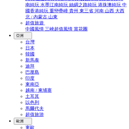
南純玩
水墨江南純玩
絲綢之路純玩
港珠澳純玩
中
國香港純玩
重巒疊嶂
貴州
東三省
河南
山西
大西
北 / 內蒙古
山東
超值旅遊
中國風情
三峽超值風情
賞花團
亞洲
台灣
日本
韓國
新馬泰
迪拜
巴厘島
印度
東南亞
越南 / 柬埔寨
土耳其
以色列
馬爾代夫
超值旅游
歐洲
東歐