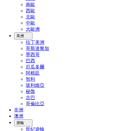
南歐
西歐
北歐
中歐
大歐洲
美洲
拉丁美洲
哥斯達黎加
墨西哥
巴西
厄瓜多爾
阿根廷
智利
玻利維亞
秘魯
古巴
哥倫比亞
非洲
澳洲
遊輪
世紀遊輪