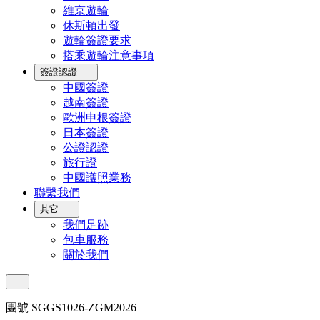
維京遊輪
休斯頓出發
遊輪簽證要求
搭乘遊輪注意事項
簽證認證
中國簽證
越南簽證
歐洲申根簽證
日本簽證
公證認證
旅行證
中國護照業務
聯繫我們
其它
我們足跡
包車服務
關於我們
團號 SGGS1026-ZGM2026