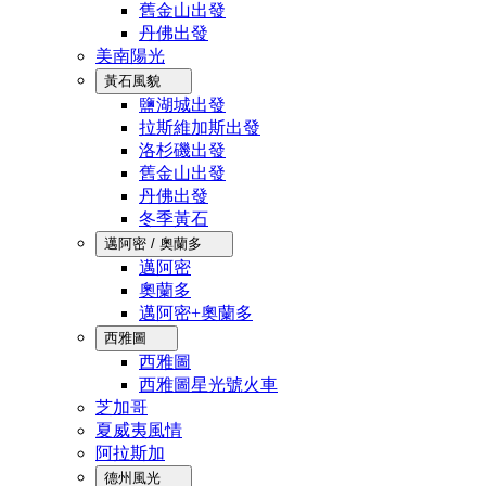
舊金山出發
丹佛出發
美南陽光
黃石風貌
鹽湖城出發
拉斯維加斯出發
洛杉磯出發
舊金山出發
丹佛出發
冬季黃石
邁阿密 / 奧蘭多
邁阿密
奧蘭多
邁阿密+奧蘭多
西雅圖
西雅圖
西雅圖星光號火車
芝加哥
夏威夷風情
阿拉斯加
德州風光