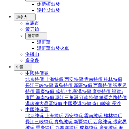
休斯頓出發
達拉斯出發
加拿大
白馬市
黃刀鎮
溫哥華
溫哥華
溫哥華出發火車
洛磯山
多倫多
中國
中國特價團
北京特價
上海特價
西安特價
雲南特價
桂林特價
長江三峽特價
青島特價
新疆特價
西藏特價
張家界
特價
重慶特價
成都 / 九寨溝特價
廣東特價
福建 /
廈門
海南特價
珠江三角洲
江南特價
絲綢之路特價
港珠澳大灣區特價
中國香港特價
奇山峻嶺
長沙
中國純玩團
北京純玩
上海純玩
西安純玩
雲南純玩
桂林純玩
長江三峽純玩
青島純玩
新疆純玩
西藏純玩
張家界
純玩
重慶純玩
九寨溝純玩
成都純玩
廣東純玩
海