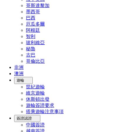
哥斯達黎加
墨西哥
巴西
厄瓜多爾
阿根廷
智利
玻利維亞
秘魯
古巴
哥倫比亞
非洲
澳洲
遊輪
世紀遊輪
維京遊輪
休斯頓出發
遊輪簽證要求
搭乘遊輪注意事項
簽證認證
中國簽證
越南簽證