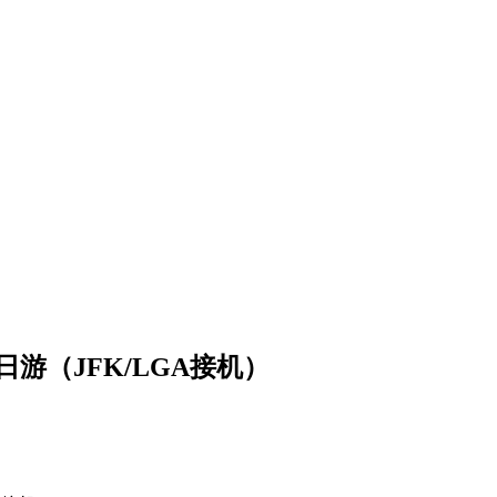
日游（JFK/LGA接机）