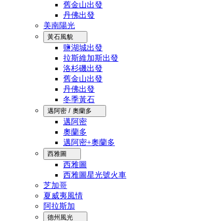
舊金山出發
丹佛出發
美南陽光
黃石風貌
鹽湖城出發
拉斯維加斯出發
洛杉磯出發
舊金山出發
丹佛出發
冬季黃石
邁阿密 / 奧蘭多
邁阿密
奧蘭多
邁阿密+奧蘭多
西雅圖
西雅圖
西雅圖星光號火車
芝加哥
夏威夷風情
阿拉斯加
德州風光