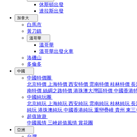
休斯頓出發
達拉斯出發
加拿大
白馬市
黃刀鎮
溫哥華
溫哥華
溫哥華出發火車
洛磯山
多倫多
中國
中國特價團
北京特價
上海特價
西安特價
雲南特價
桂林特價
長
南特價
絲綢之路特價
港珠澳大灣區特價
中國香港
中國純玩團
北京純玩
上海純玩
西安純玩
雲南純玩
桂林純玩
長
純玩
港珠澳純玩
中國香港純玩
重巒疊嶂
貴州
東三
超值旅遊
中國風情
三峽超值風情
賞花團
亞洲
台灣