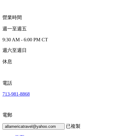
營業時間
週一至週五
9:30 AM - 6:00 PM CT
週六至週日
休息
電話
713-981-8868
電郵
已複製
allamericatravel@yahoo.com