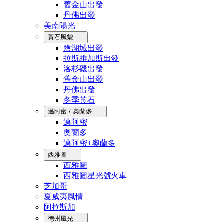
舊金山出發
丹佛出發
美南陽光
黃石風貌
鹽湖城出發
拉斯維加斯出發
洛杉磯出發
舊金山出發
丹佛出發
冬季黃石
邁阿密 / 奧蘭多
邁阿密
奧蘭多
邁阿密+奧蘭多
西雅圖
西雅圖
西雅圖星光號火車
芝加哥
夏威夷風情
阿拉斯加
德州風光