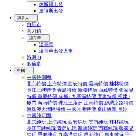
休斯頓出發
達拉斯出發
加拿大
白馬市
黃刀鎮
溫哥華
溫哥華
溫哥華出發火車
洛磯山
多倫多
中國
中國特價團
北京特價
上海特價
西安特價
雲南特價
桂林特價
長江三峽特價
青島特價
新疆特價
西藏特價
張家界
特價
重慶特價
成都 / 九寨溝特價
廣東特價
福建 /
廈門
海南特價
珠江三角洲
江南特價
絲綢之路特價
港珠澳大灣區特價
中國香港特價
奇山峻嶺
長沙
中國純玩團
北京純玩
上海純玩
西安純玩
雲南純玩
桂林純玩
長江三峽純玩
青島純玩
新疆純玩
西藏純玩
張家界
純玩
重慶純玩
九寨溝純玩
成都純玩
廣東純玩
海