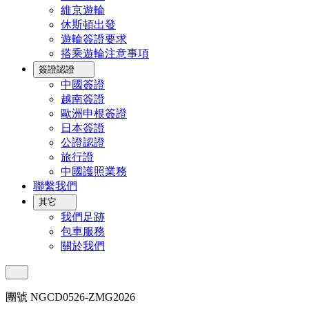
維京遊輪
休斯頓出發
遊輪簽證要求
搭乘遊輪注意事項
簽證認證
中國簽證
越南簽證
歐洲申根簽證
日本簽證
公證認證
旅行證
中國護照業務
聯繫我們
其它
我們足跡
包車服務
關於我們
團號 NGCD0526-ZMG2026