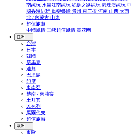
南純玩
水墨江南純玩
絲綢之路純玩
港珠澳純玩
中
國香港純玩
重巒疊嶂
貴州
東三省
河南
山西
大西
北 / 內蒙古
山東
超值旅遊
中國風情
三峽超值風情
賞花團
亞洲
台灣
日本
韓國
新馬泰
迪拜
巴厘島
印度
東南亞
越南 / 柬埔寨
土耳其
以色列
馬爾代夫
超值旅游
歐洲
東歐