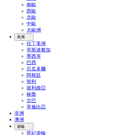
南歐
西歐
北歐
中歐
大歐洲
美洲
拉丁美洲
哥斯達黎加
墨西哥
巴西
厄瓜多爾
阿根廷
智利
玻利維亞
秘魯
古巴
哥倫比亞
非洲
澳洲
遊輪
世紀遊輪