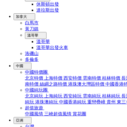
休斯頓出發
達拉斯出發
加拿大
白馬市
黃刀鎮
溫哥華
溫哥華
溫哥華出發火車
洛磯山
多倫多
中國
中國特價團
北京特價
上海特價
西安特價
雲南特價
桂林特價
長
南特價
絲綢之路特價
港珠澳大灣區特價
中國香港
中國純玩團
北京純玩
上海純玩
西安純玩
雲南純玩
桂林純玩
長
純玩
港珠澳純玩
中國香港純玩
重巒疊嶂
貴州
東三
超值旅遊
中國風情
三峽超值風情
賞花團
亞洲
台灣