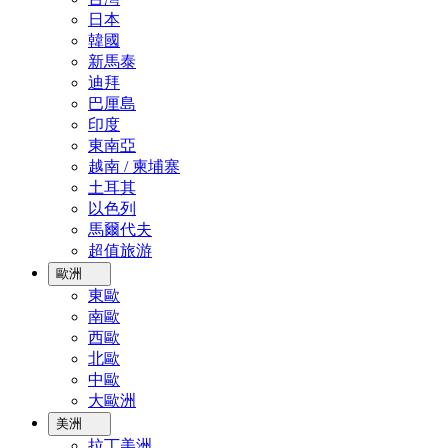
日本
韓國
新馬泰
迪拜
巴厘島
印度
東南亞
越南 / 柬埔寨
土耳其
以色列
馬爾代夫
超值旅游
歐洲
東歐
南歐
西歐
北歐
中歐
大歐洲
美洲
拉丁美洲