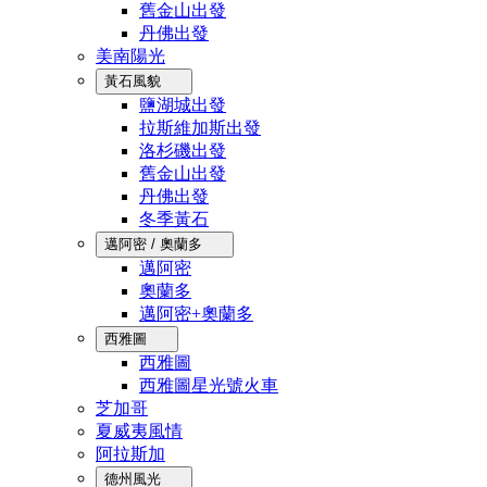
舊金山出發
丹佛出發
美南陽光
黃石風貌
鹽湖城出發
拉斯維加斯出發
洛杉磯出發
舊金山出發
丹佛出發
冬季黃石
邁阿密 / 奧蘭多
邁阿密
奧蘭多
邁阿密+奧蘭多
西雅圖
西雅圖
西雅圖星光號火車
芝加哥
夏威夷風情
阿拉斯加
德州風光