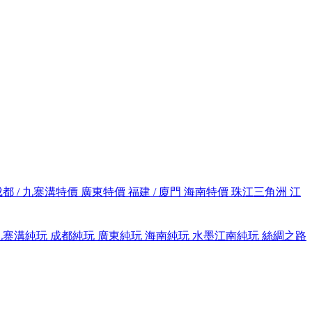
成都 / 九寨溝特價
廣東特價
福建 / 廈門
海南特價
珠江三角洲
江
九寨溝純玩
成都純玩
廣東純玩
海南純玩
水墨江南純玩
絲綢之路