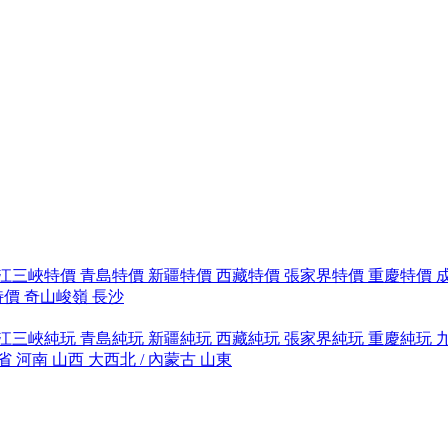
江三峽特價
青島特價
新疆特價
西藏特價
張家界特價
重慶特價
特價
奇山峻嶺
長沙
江三峽純玩
青島純玩
新疆純玩
西藏純玩
張家界純玩
重慶純玩
省
河南
山西
大西北 / 內蒙古
山東