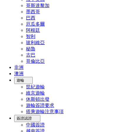
哥斯達黎加
墨西哥
巴西
厄瓜多爾
阿根廷
智利
玻利維亞
秘魯
古巴
哥倫比亞
非洲
澳洲
遊輪
世紀遊輪
維京遊輪
休斯頓出發
遊輪簽證要求
搭乘遊輪注意事項
簽證認證
中國簽證
越南簽證