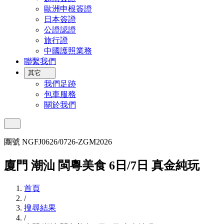
歐洲申根簽證
日本簽證
公證認證
旅行證
中國護照業務
聯繫我們
其它
我們足跡
包車服務
關於我們
團號 NGFJ0626/0726-ZGM2026
廈門 潮汕 閩粵美食 6日/7日 真金純玩
首頁
/
搜尋結果
/