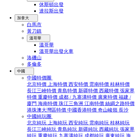
休斯頓出發
達拉斯出發
加拿大
白馬市
黃刀鎮
溫哥華
溫哥華
溫哥華出發火車
洛磯山
多倫多
中國
中國特價團
北京特價
上海特價
西安特價
雲南特價
桂林特價
長江三峽特價
青島特價
新疆特價
西藏特價
張家界
特價
重慶特價
成都 / 九寨溝特價
廣東特價
福建 /
廈門
海南特價
珠江三角洲
江南特價
絲綢之路特價
港珠澳大灣區特價
中國香港特價
奇山峻嶺
長沙
中國純玩團
北京純玩
上海純玩
西安純玩
雲南純玩
桂林純玩
長江三峽純玩
青島純玩
新疆純玩
西藏純玩
張家界
純玩
重慶純玩
九寨溝純玩
成都純玩
廣東純玩
海