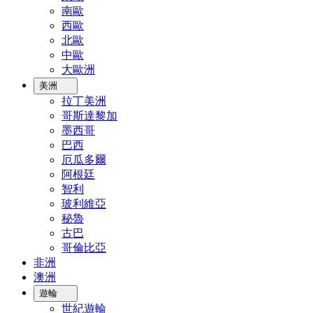
南歐
西歐
北歐
中歐
大歐洲
美洲
拉丁美洲
哥斯達黎加
墨西哥
巴西
厄瓜多爾
阿根廷
智利
玻利維亞
秘魯
古巴
哥倫比亞
非洲
澳洲
遊輪
世紀遊輪