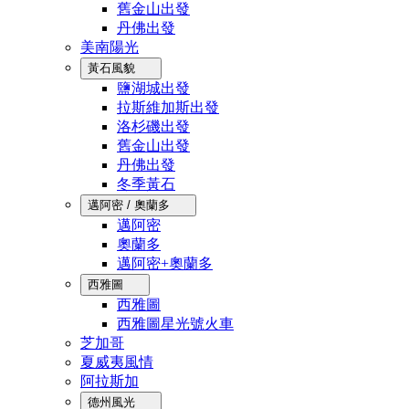
舊金山出發
丹佛出發
美南陽光
黃石風貌
鹽湖城出發
拉斯維加斯出發
洛杉磯出發
舊金山出發
丹佛出發
冬季黃石
邁阿密 / 奧蘭多
邁阿密
奧蘭多
邁阿密+奧蘭多
西雅圖
西雅圖
西雅圖星光號火車
芝加哥
夏威夷風情
阿拉斯加
德州風光