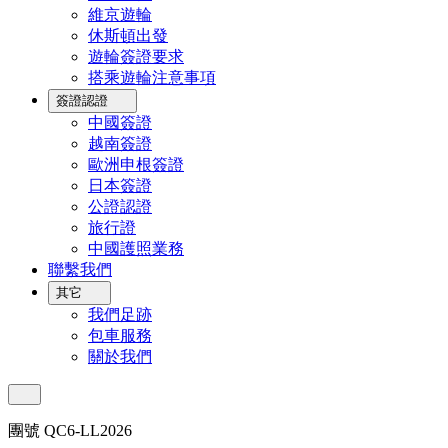
維京遊輪
休斯頓出發
遊輪簽證要求
搭乘遊輪注意事項
簽證認證
中國簽證
越南簽證
歐洲申根簽證
日本簽證
公證認證
旅行證
中國護照業務
聯繫我們
其它
我們足跡
包車服務
關於我們
團號 QC6-LL2026