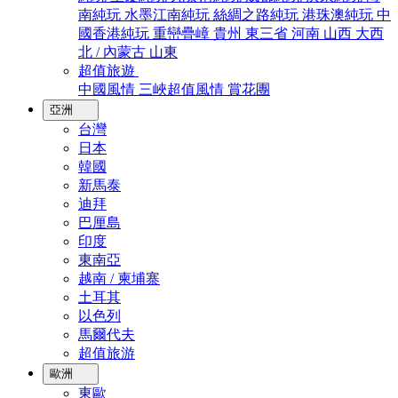
南純玩
水墨江南純玩
絲綢之路純玩
港珠澳純玩
中
國香港純玩
重巒疊嶂
貴州
東三省
河南
山西
大西
北 / 內蒙古
山東
超值旅遊
中國風情
三峽超值風情
賞花團
亞洲
台灣
日本
韓國
新馬泰
迪拜
巴厘島
印度
東南亞
越南 / 柬埔寨
土耳其
以色列
馬爾代夫
超值旅游
歐洲
東歐