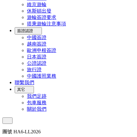
維京遊輪
休斯頓出發
遊輪簽證要求
搭乘遊輪注意事項
簽證認證
中國簽證
越南簽證
歐洲申根簽證
日本簽證
公證認證
旅行證
中國護照業務
聯繫我們
其它
我們足跡
包車服務
關於我們
團號 HA6-LL2026