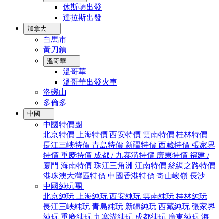
休斯頓出發
達拉斯出發
加拿大
白馬市
黃刀鎮
溫哥華
溫哥華
溫哥華出發火車
洛磯山
多倫多
中國
中國特價團
北京特價
上海特價
西安特價
雲南特價
桂林特價
長江三峽特價
青島特價
新疆特價
西藏特價
張家界
特價
重慶特價
成都 / 九寨溝特價
廣東特價
福建 /
廈門
海南特價
珠江三角洲
江南特價
絲綢之路特價
港珠澳大灣區特價
中國香港特價
奇山峻嶺
長沙
中國純玩團
北京純玩
上海純玩
西安純玩
雲南純玩
桂林純玩
長江三峽純玩
青島純玩
新疆純玩
西藏純玩
張家界
純玩
重慶純玩
九寨溝純玩
成都純玩
廣東純玩
海