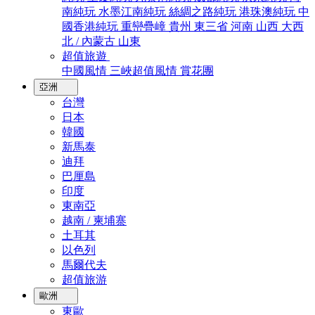
南純玩
水墨江南純玩
絲綢之路純玩
港珠澳純玩
中
國香港純玩
重巒疊嶂
貴州
東三省
河南
山西
大西
北 / 內蒙古
山東
超值旅遊
中國風情
三峽超值風情
賞花團
亞洲
台灣
日本
韓國
新馬泰
迪拜
巴厘島
印度
東南亞
越南 / 柬埔寨
土耳其
以色列
馬爾代夫
超值旅游
歐洲
東歐