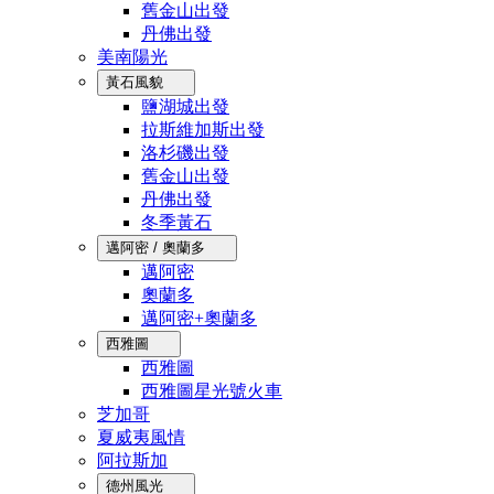
舊金山出發
丹佛出發
美南陽光
黃石風貌
鹽湖城出發
拉斯維加斯出發
洛杉磯出發
舊金山出發
丹佛出發
冬季黃石
邁阿密 / 奧蘭多
邁阿密
奧蘭多
邁阿密+奧蘭多
西雅圖
西雅圖
西雅圖星光號火車
芝加哥
夏威夷風情
阿拉斯加
德州風光