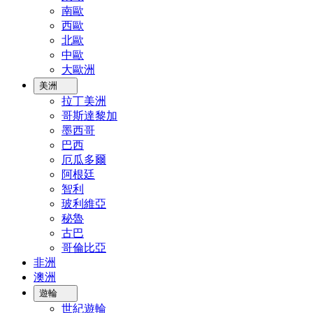
南歐
西歐
北歐
中歐
大歐洲
美洲
拉丁美洲
哥斯達黎加
墨西哥
巴西
厄瓜多爾
阿根廷
智利
玻利維亞
秘魯
古巴
哥倫比亞
非洲
澳洲
遊輪
世紀遊輪