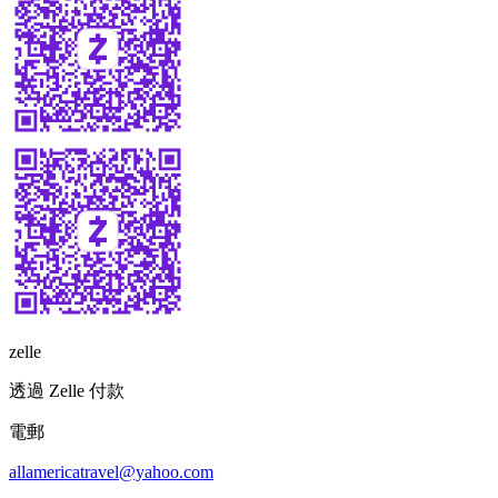
zelle
透過 Zelle 付款
電郵
allamericatravel@yahoo.com