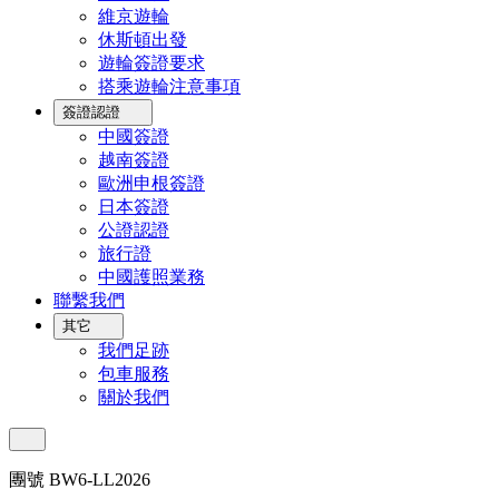
維京遊輪
休斯頓出發
遊輪簽證要求
搭乘遊輪注意事項
簽證認證
中國簽證
越南簽證
歐洲申根簽證
日本簽證
公證認證
旅行證
中國護照業務
聯繫我們
其它
我們足跡
包車服務
關於我們
團號 BW6-LL2026