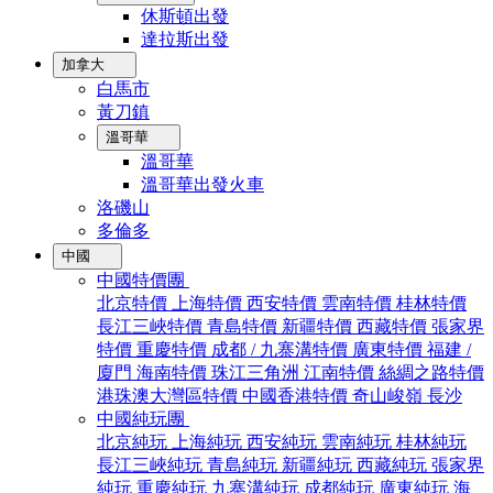
休斯頓出發
達拉斯出發
加拿大
白馬市
黃刀鎮
溫哥華
溫哥華
溫哥華出發火車
洛磯山
多倫多
中國
中國特價團
北京特價
上海特價
西安特價
雲南特價
桂林特價
長江三峽特價
青島特價
新疆特價
西藏特價
張家界
特價
重慶特價
成都 / 九寨溝特價
廣東特價
福建 /
廈門
海南特價
珠江三角洲
江南特價
絲綢之路特價
港珠澳大灣區特價
中國香港特價
奇山峻嶺
長沙
中國純玩團
北京純玩
上海純玩
西安純玩
雲南純玩
桂林純玩
長江三峽純玩
青島純玩
新疆純玩
西藏純玩
張家界
純玩
重慶純玩
九寨溝純玩
成都純玩
廣東純玩
海