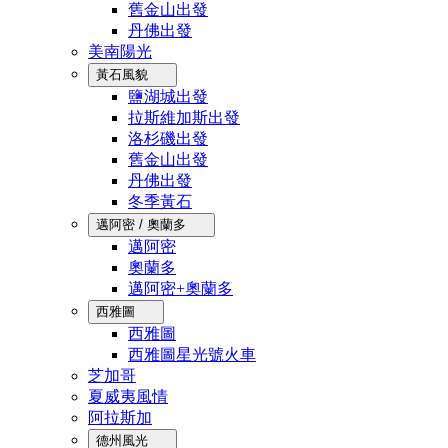
舊金山出發
丹佛出發
美南陽光
黃石風貌
鹽湖城出發
拉斯維加斯出發
洛杉磯出發
舊金山出發
丹佛出發
冬季黃石
邁阿密 / 奧蘭多
邁阿密
奧蘭多
邁阿密+奧蘭多
西雅圖
西雅圖
西雅圖星光號火車
芝加哥
夏威夷風情
阿拉斯加
德州風光