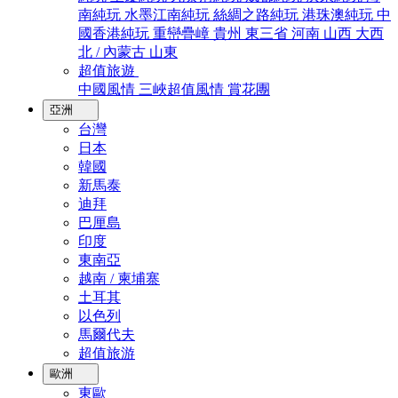
南純玩
水墨江南純玩
絲綢之路純玩
港珠澳純玩
中
國香港純玩
重巒疊嶂
貴州
東三省
河南
山西
大西
北 / 內蒙古
山東
超值旅遊
中國風情
三峽超值風情
賞花團
亞洲
台灣
日本
韓國
新馬泰
迪拜
巴厘島
印度
東南亞
越南 / 柬埔寨
土耳其
以色列
馬爾代夫
超值旅游
歐洲
東歐