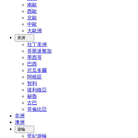
南歐
西歐
北歐
中歐
大歐洲
美洲
拉丁美洲
哥斯達黎加
墨西哥
巴西
厄瓜多爾
阿根廷
智利
玻利維亞
秘魯
古巴
哥倫比亞
非洲
澳洲
遊輪
世紀遊輪