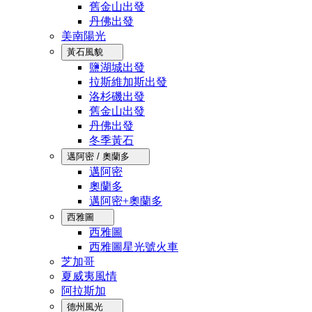
舊金山出發
丹佛出發
美南陽光
黃石風貌
鹽湖城出發
拉斯維加斯出發
洛杉磯出發
舊金山出發
丹佛出發
冬季黃石
邁阿密 / 奧蘭多
邁阿密
奧蘭多
邁阿密+奧蘭多
西雅圖
西雅圖
西雅圖星光號火車
芝加哥
夏威夷風情
阿拉斯加
德州風光