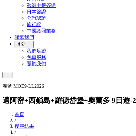
歐洲申根簽證
日本簽證
公證認證
旅行證
中國護照業務
聯繫我們
其它
我們足跡
包車服務
關於我們
團號 MOE9-LL2026
邁阿密+西鎖島+羅德岱堡+奧蘭多 9日遊-20
首頁
/
搜尋結果
/