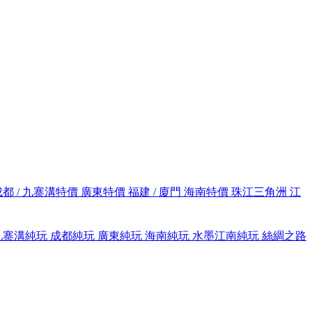
成都 / 九寨溝特價
廣東特價
福建 / 廈門
海南特價
珠江三角洲
江
九寨溝純玩
成都純玩
廣東純玩
海南純玩
水墨江南純玩
絲綢之路