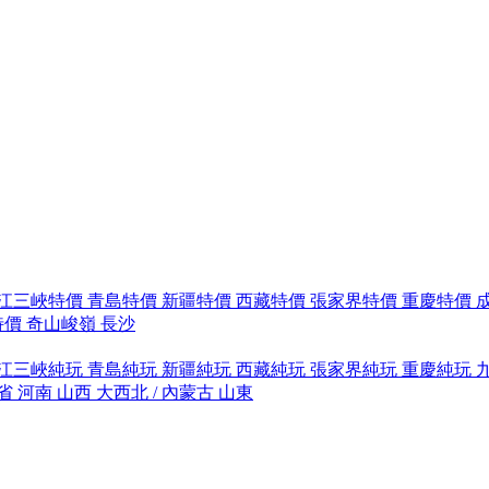
江三峽特價
青島特價
新疆特價
西藏特價
張家界特價
重慶特價
特價
奇山峻嶺
長沙
江三峽純玩
青島純玩
新疆純玩
西藏純玩
張家界純玩
重慶純玩
省
河南
山西
大西北 / 內蒙古
山東