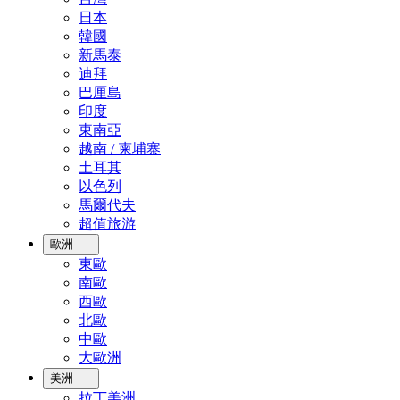
日本
韓國
新馬泰
迪拜
巴厘島
印度
東南亞
越南 / 柬埔寨
土耳其
以色列
馬爾代夫
超值旅游
歐洲
東歐
南歐
西歐
北歐
中歐
大歐洲
美洲
拉丁美洲