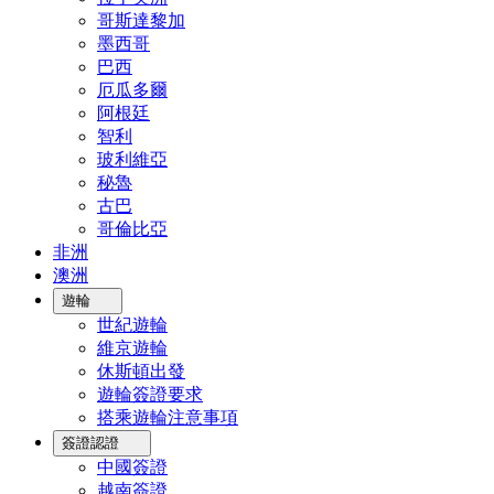
哥斯達黎加
墨西哥
巴西
厄瓜多爾
阿根廷
智利
玻利維亞
秘魯
古巴
哥倫比亞
非洲
澳洲
遊輪
世紀遊輪
維京遊輪
休斯頓出發
遊輪簽證要求
搭乘遊輪注意事項
簽證認證
中國簽證
越南簽證