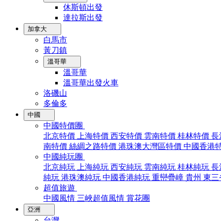
休斯頓出發
達拉斯出發
加拿大
白馬市
黃刀鎮
溫哥華
溫哥華
溫哥華出發火車
洛磯山
多倫多
中國
中國特價團
北京特價
上海特價
西安特價
雲南特價
桂林特價
長
南特價
絲綢之路特價
港珠澳大灣區特價
中國香港
中國純玩團
北京純玩
上海純玩
西安純玩
雲南純玩
桂林純玩
長
純玩
港珠澳純玩
中國香港純玩
重巒疊嶂
貴州
東三
超值旅遊
中國風情
三峽超值風情
賞花團
亞洲
台灣