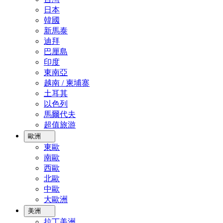
日本
韓國
新馬泰
迪拜
巴厘島
印度
東南亞
越南 / 柬埔寨
土耳其
以色列
馬爾代夫
超值旅游
歐洲
東歐
南歐
西歐
北歐
中歐
大歐洲
美洲
拉丁美洲