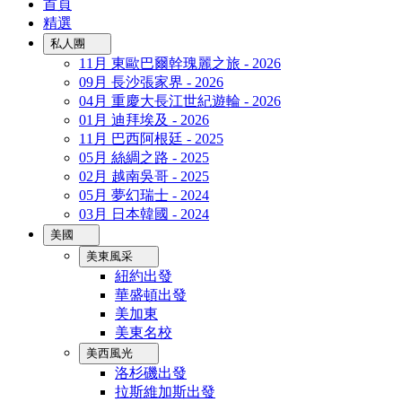
首頁
精選
私人團
11月 東歐巴爾幹瑰麗之旅 - 2026
09月 長沙張家界 - 2026
04月 重慶大長江世紀遊輪 - 2026
01月 迪拜埃及 - 2026
11月 巴西阿根廷 - 2025
05月 絲綢之路 - 2025
02月 越南吳哥 - 2025
05月 夢幻瑞士 - 2024
03月 日本韓國 - 2024
美國
美東風采
紐約出發
華盛頓出發
美加東
美東名校
美西風光
洛杉磯出發
拉斯維加斯出發