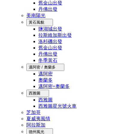
舊金山出發
丹佛出發
美南陽光
黃石風貌
鹽湖城出發
拉斯維加斯出發
洛杉磯出發
舊金山出發
丹佛出發
冬季黃石
邁阿密 / 奧蘭多
邁阿密
奧蘭多
邁阿密+奧蘭多
西雅圖
西雅圖
西雅圖星光號火車
芝加哥
夏威夷風情
阿拉斯加
德州風光