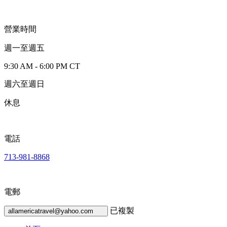
營業時間
週一至週五
9:30 AM - 6:00 PM CT
週六至週日
休息
電話
713-981-8868
電郵
已複製
allamericatravel@yahoo.com