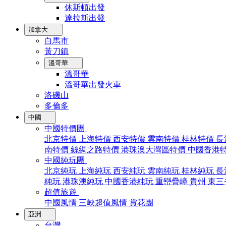
休斯頓出發
達拉斯出發
加拿大
白馬市
黃刀鎮
溫哥華
溫哥華
溫哥華出發火車
洛磯山
多倫多
中國
中國特價團
北京特價
上海特價
西安特價
雲南特價
桂林特價
長
南特價
絲綢之路特價
港珠澳大灣區特價
中國香港
中國純玩團
北京純玩
上海純玩
西安純玩
雲南純玩
桂林純玩
長
純玩
港珠澳純玩
中國香港純玩
重巒疊嶂
貴州
東三
超值旅遊
中國風情
三峽超值風情
賞花團
亞洲
台灣